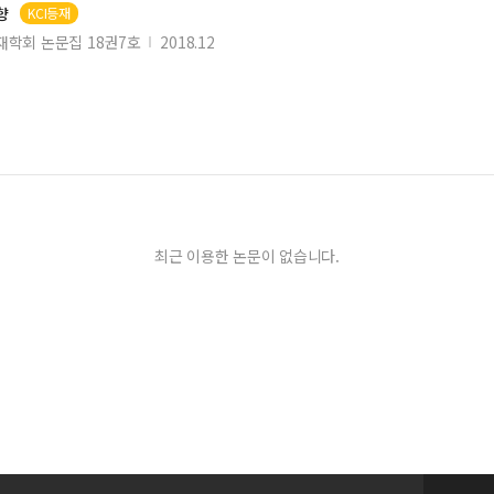
향
KCI등재
방재학회 논문집 18권7호
2018.12
최근 이용한 논문이 없습니다.