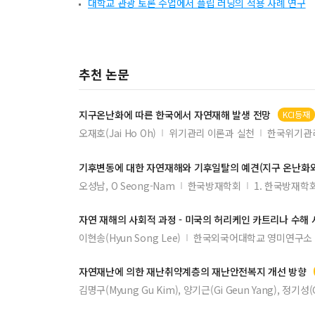
대학교 관광 토론 수업에서 플립 러닝의 적용 사례 연구
추천 논문
지구온난화에 따른 한국에서
자연재해
발생 전망
KCI등재
오재호(Jai Ho Oh)
위기관리 이론과 실천
한국위기관리
기후변동에 대한
자연재해
와 기후일탈의 예견(지구 온난화
오성남, O Seong-Nam
한국방재학회
1. 한국방재학
자연
재해
의 사회적 과정 - 미국의 허리케인 카트리나 수해
이현송(Hyun Song Lee)
한국외국어대학교 영미연구소
자연
재난에 의한 재난취약계층의 재난안전복지 개선 방향
김명구(Myung Gu Kim), 양기근(Gi Geun Yang), 정기성(G