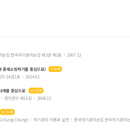
논집 한국위기관리논집 제3권 제2호
2007.12
와 중세소빙하기를 중심으로)
미등재
회지 14권1호
2014.02
 사례를 중심으로
KCI등재
영미연구 제15집
2006.12
KCI등재
i Sung Chung)
위기관리 이론과 실천
한국위기관리논집 한국위기관리논집