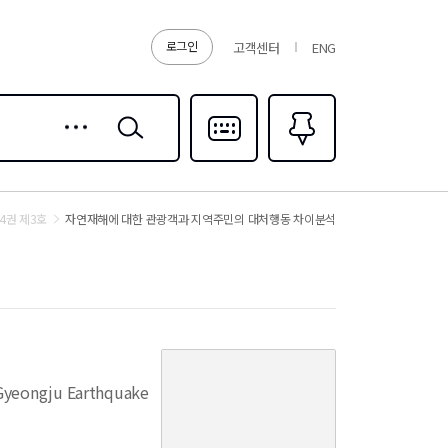
로그인
고객센터
ENG
상세
검색
검색
다국어입력
즐겨찾기
0
4권 제3호
자연재해에 대한 관광객과 지역주민의 대처행동 차이분석
커
버
6 Gyeongju Earthquake
이
미
지
없