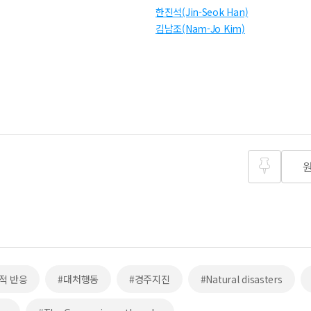
한진석(Jin-Seok Han)
김남조(Nam-Jo Kim)
즐겨찾
기
적 반응
#대처행동
#경주지진
#Natural disasters