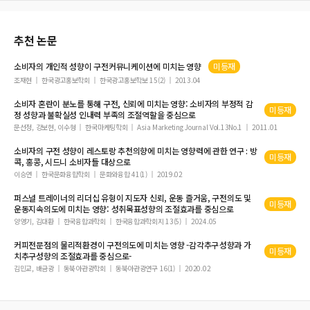
대학교 급식 서비스품질 지각이 신뢰, 고객만족 및 고객애호도에 미치는 영향
개인성격 특성과 서비스 상호작용 유형에 따른 정서노동 결과에 관한 연구
추천 논문
리더십이 종사원의 상사에 대한 신뢰와 조직몰입에 미치는 영향
世界自然遺産地區 觀光客의 動機와 特性
소비자의 개인적
성향
이
구전
커뮤니케이션에 미치는 영향
미등재
인터넷 갬블러에 대한 갬블링열정척도(GPS)의 적용
조재현
한국광고홍보학회
한국광고홍보학보 15(2)
2013.04
템플스테이 체험의 여가심리학적 모형
소비자 혼란이 분노를 통해
구전
, 신뢰에 미치는 영향: 소비자의 부정적 감
미등재
정
성향
과 불확실성 인내력 부족의 조절역할을 중심으로
웹2.0 환경에서 관광정보 생성 및 획득변화에 관한 탐색적 연구
문선정, 강보현, 이수형
한국마케팅학회
Asia Marketing Journal Vol.13No.1
2011.01
『관광학연구』편집위원회ㆍ투고ㆍ심사 및 평가기준에 관한 통합규정 외
소비자의
구전
성향
이 레스토랑 추천의향에 미치는 영향력에 관한 연구 : 방
[編輯人의 글] 會員과 편집위원장의 役割
미등재
콕, 홍콩, 시드니 소비자들 대상으로
중국 관광객들의 DMO 웹사이트 컨텐츠 유형과 웹사이트 기능에 대한 선호도 실증
이승연
한국문화융합학회
문화와융합 41(1)
2019.02
연구
퍼스널 트레이너의 리더십 유형이 지도자 신뢰, 운동 즐거움,
구전
의도 및
미등재
운동지속의도에 미치는 영향: 성취목표
성향
의 조절효과를 중심으로
양영기, 김대환
한국융합과학회
한국융합과학회지 13(5)
2024.05
커피전문점의 물리적환경이
구전
의도에 미치는 영향 -감각추구
성향
과 가
미등재
치추구
성향
의 조절효과를 중심으로-
김민교, 배금광
동북아관광학회
동북아관광연구 16(1)
2020.02