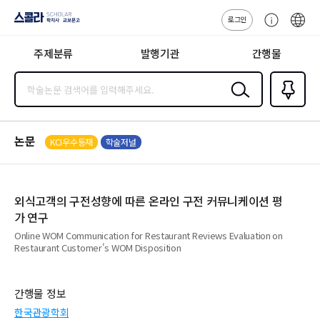
로그인
스콜라
고
ENG
SCHOLAR 학
객
지사·교보문고
주제분류
발행기관
간행물
센
터
검색
즐겨찾
기
0
논문
KCI우수등재
학술저널
외식고객의 구전성향에 따른 온라인 구전 커뮤니케이션 평
가 연구
Online WOM Communication for Restaurant Reviews Evaluation on
Restaurant Customer's WOM Disposition
간행물 정보
한국관광학회