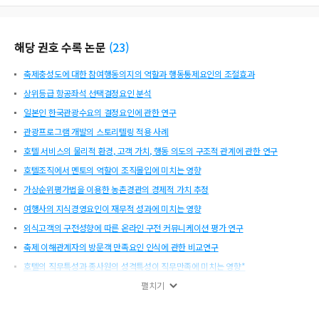
해당 권호 수록 논문
(
23
)
축제충성도에 대한 참여행동의지의 역할과 행동통제요인의 조절효과
상위등급 항공좌석 선택결정요인 분석
일본인 한국관광수요의 결정요인에 관한 연구
관광프로그램 개발의 스토리텔링 적용 사례
호텔 서비스의 물리적 환경, 고객 가치, 행동 의도의 구조적 관계에 관한 연구
호텔조직에서 멘토의 역할이 조직몰입에 미치는 영향
가상순위평가법을 이용한 농촌경관의 경제적 가치 추정
여행사의 지식경영요인이 재무적 성과에 미치는 영향
외식고객의 구전성향에 따른 온라인 구전 커뮤니케이션 평가 연구
축제 이해관계자의 방문객 만족요인 인식에 관한 비교연구
호텔의 직무특성과 종사원의 성격특성이 직무만족에 미치는 영향*
포트폴리오 이론을 이용한 한국 인바운드 관광시장 최적믹스 구성
펼치기
우리나라 관광학술지의 여가연구 경향에 대한 내용분석