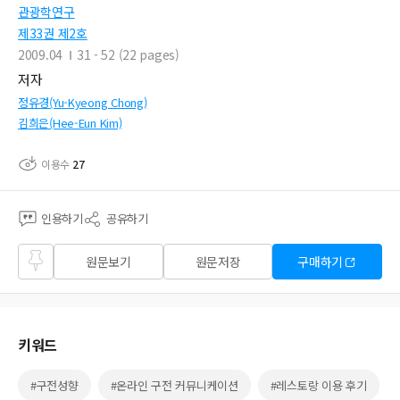
관광학연구
제33권 제2호
2009.04
31 - 52 (22 pages)
저자
정유경(Yu-Kyeong Chong)
김희은(Hee-Eun Kim)
이용수
27
인용하기
공유하기
즐겨
원문보기
원문저장
구매하기
찾기
키워드
#구전성향
#온라인 구전 커뮤니케이션
#레스토랑 이용 후기