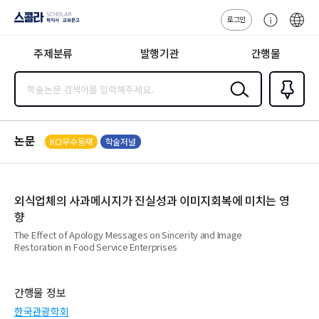
로그인
스콜라
고
ENG
SCHOLAR 학
객
지사·교보문고
주제분류
발행기관
간행물
센
터
검색
즐겨찾
기
0
논문
KCI우수등재
학술저널
외식업체의 사과메시지가 진실성과 이미지회복에 미치는 영
향
The Effect of Apology Messages on Sincerity and Image
Restoration in Food Service Enterprises
간행물 정보
한국관광학회