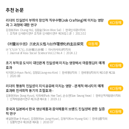
호텔 웹 사이트의 검색엔진 최적화 평가모형 개발 및 수준 비교에 대한 연구
사회적 자본 구축을 위한 지속가능한 농촌관광개발 모형
추천 논문
진지성 이론을 통한 식도락 여가 분석
리더의
진실성
이 부하의 장인적 직무수행(Job Crafting)에 미치는 영향
KCI등재
델파이 기법을 이용한 서울 시내 특1급 관광호텔 레스토랑의 와인 마케팅 전략에 관
과 그 과정에 대한 연구
한연구
김창호(Kim Chang Ho), 심원술(Shim Won Sul)
한국인사관리학회
조직과 인사관리연구 조직과 인사관리연구 제36집 1권
2012.02
[卷頭言] 최고의 학회지 「관광학연구」에 마음(service)을 담자
《村童闹学图》历史
真实性
与创作理想化的主题探究
미등재
델파이기법을 이용한 ‘관광산업의 e-CRM활동 척도’ 개발
许飞飞(许飞飞), 吕静雅(吕静雅)
아시아사회과학학회
ZMET 기법을 활용한 카페 이용 고객의 추구 가치 분석
Journal of Asia Social Science Vol.12 No.4
2024.12
『관광학연구』편집위원회ㆍ투고ㆍ심사 및 평가기준에 관한 통합규정 외
초기 부적응 도식이 대인관계
진실성
에 미치는 영향에서 마음챙김의 매개
KCI등재
효과
서비스 전환행동 및 비용에 관한 연구
박지현(Ji-Hyun Park), 김정모(Jung-mo Kim)
한국명상학회
한국명상학회지 제10권 제2호
[編輯人의 글] 발간사
2020.08
[書評] 혁신 고객서비스 경영
리더의 행동적
진실성
이 지식공유에 미치는 영향 - 관계적 에너지의 매개
KCI등재
효과와 친사회적 동기의 조절효과 -
드라마 愛着關係가 관광목적지 PPL 效果에 미치는 영향
김동현(Kim Dong Hyun), 박희태(Park Hee Tae), 손승연(Son Seung Yeon)
한국인적자원관리학회
한국음식의 질에 따른 제주방문 중국관광객의 시장세분화
인적자원관리연구 제26권 제4호
2019.11
중국과 일본에서 한국 영상제품과 음악제품의 브랜드
진실성
에 관한 실증
KCI등재
적 연구
배일현(Bae Il-Hyun), 김장현(Kim Jang-Hyun), 김형식(Kim Hyung-Sik)
한국상품학회
상품학연구 제28권 제4호
2010.07