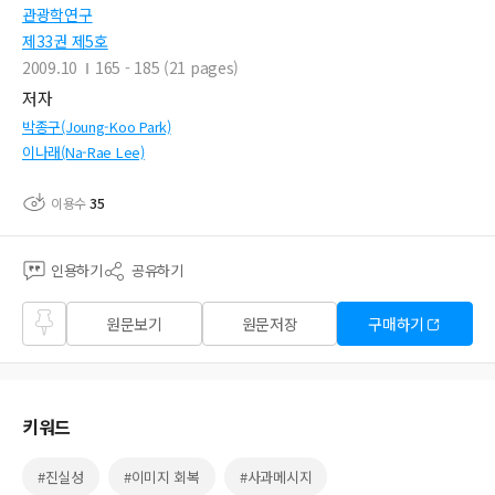
관광학연구
제33권 제5호
2009.10
165 - 185 (21 pages)
저자
박종구(Joung-Koo Park)
이나래(Na-Rae Lee)
이용수
35
인용하기
공유하기
즐겨
원문보기
원문저장
구매하기
찾기
키워드
#진실성
#이미지 회복
#사과메시지