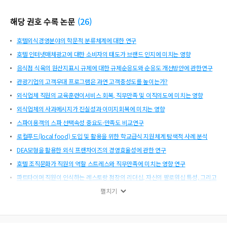
해당 권호 수록 논문
(
26
)
호텔외식경영분야의 학문적 분류체계에 대한 연구
호텔 인터넷매체광고에 대한 소비자의 태도가 브랜드 인지에 미치는 영향
음식점 식육의 원산지표시 규제에 대한 규제순응도와 순응도 개선방안에 관한연구
관광기업의 고객우대 프로그램은 과연 고객충성도를 높이는가?
외식업체 직원의 교육훈련이서비스 회복, 직무만족 및 이직의도에 미치는 영향
외식업체의 사과메시지가 진실성과 이미지회복에 미치는 영향
스파이용객의 스파 선택속성 중요도-만족도 비교연구
로컬푸드(local food) 도입 및 활용을 위한 학교급식 지원체계 탐색적 사례 분석
DEA모형을 활용한 외식 프랜차이즈의 경영효율성에 관한 연구
호텔 조직문화가 직원의 역할 스트레스와 직무만족에 미치는 영향 연구
파트타이머 직원이 인식하는 레스토랑 점장의 리더십, 자신의 팔로워십 특성, 그리고
직무만족의 영향관계에 관한 연구
펼치기
특급호텔 종업원의 성격, 통제, 성과의 관계분석
프랜차이즈 조직에서 가맹점 성과에 영향을 주는 가맹본부 효과