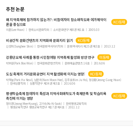
경제적 지위와 화폐태도에 따른 소비성향 및 여행상품 선택속성의 차이
추천 논문
여행사 종업원의 긍정적 감정노동의 순수성이 고객 반응에 미치는 영향에 관한 연구
왜
지역축제
에 참가하지 않는가? : 비참여자의 장소애착도와 여가제약이
레크리에이션 전문화 과정에서 제약과 촉진의 의미 분석
KCI등재
론을 중심으로
관광공간 및 행동의 의례화가 재방문의사에 미치는 영향
이훈(Lee Hoon)
한국소비문화학회
소비문화연구 제8권 제1호
2005.03
[編輯人의 글] 『관광학연구』 통권 80권 발간에 즈음하여
비공간적 문화컨텐츠의
지역
화와 문화지리 읽기
KCI등재
AHP를 활용한 고령사회 노인여가정책 우선순위 설정
신성희(Sunghee Shin)
한국문화역사지리학회
문화역사지리 제25권 제3호
2013.12
강릉단오제 사례를 통한 시민참여형
지역축제
활성화 방안 연구
미등재
박부원(Park Boo Won)
한국문화콘텐츠학회
문화예술콘텐츠 16호
2016.06
도심
축제
의 거리문화공연이
지역
활성화에 미치는 영향:
KCI등재
박하늘(Park Ha Neul), 남문희(Nam Moon Hee), 김주호(Kim Ju Ho), 정강환(Jeong Gang Hoan)
한국상품학회
상품학연구 제34권 제3호
2016.06
평생학습
축제
참여자의 특성과
지역
사회애착도가
축제
만족 및 학습의욕
KCI등재
촉진에 미치는 영향
정미경(Jeong Mee-Kyung), 고기숙(Ko Ki-Sook)
한국평생교육학회
평생교육학연구 평생교육학연구 제17권 제4호
2011.12