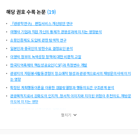
해당 권호 수록 논문
(
19
)
『관광학연구』 편집서비스 개선방안 연구
여행사 기업과 직원 자신의 통제가 경영성과에 미치는 영향분석
쇼핑인증제도 도입에 관한 탐색적 연구
일본인과 중국인의 방한수요 결정요인 분석
이명박 정부의 녹색성장 정책에 대한 비판적 고찰
한국지역축제의 핵심성공요인(CSF)과 측정변수 개발
관광지의 자원봉사활동경험이 장소애착 형성과 관광객으로서의 재방문의사에 미치
는 영향
확장된 계획행동이론을 이용한 갬블링열정과 행동의도간 구조관계 분석
관광목적지로서 강화도의 인지적․정서적 이미지와 지각된 위험이 추천의도․재방문
의도에 미치는 영향
방한 외래관광객 체류기간의 결정요인
펼치기
군대 여가프로그램이 장병 스트레스 감소의 기대효과
『관광학연구』 편집위원회ㆍ투고ㆍ심사 및 평가기준에 관한 통합규정 외
특급호텔 와인소믈리에의 직무속성이 관계 질과 관계 강도에 미치는 영향