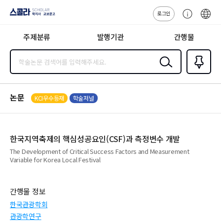
로그인
스콜라
고
ENG
SCHOLAR 학
객
지사·교보문고
주제분류
발행기관
간행물
센
터
검색
즐겨찾
기
0
논문
KCI우수등재
학술저널
한국지역축제의 핵심성공요인(CSF)과 측정변수 개발
The Development of Critical Success Factors and Measurement
Variable for Korea Local Festival
간행물 정보
한국관광학회
관광학연구