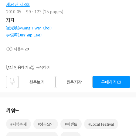
제34권 제3호
2010.05
99 - 123 (25 pages)
저자
崔光煥(Kwang-Hwan Choi)
李俊燁(Jun-Yup Lee)
이용수
29
인용하기
공유하기
즐겨
원문보기
원문저장
구매하기
찾기
키워드
#지역축제
#성공요인
#이벤트
#Local festival