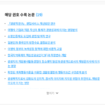
해당 권호 수록 논문
(
19
)
『관광학연구』 편집서비스 개선방안 연구
여행사 기업과 직원 자신의 통제가 경영성과에 미치는 영향분석
쇼핑인증제도 도입에 관한 탐색적 연구
일본인과 중국인의 방한수요 결정요인 분석
이명박 정부의 녹색성장 정책에 대한 비판적 고찰
한국지역축제의 핵심성공요인(CSF)과 측정변수 개발
관광지의 자원봉사활동경험이 장소애착 형성과 관광객으로서의 재방문의사에 미치
는 영향
확장된 계획행동이론을 이용한 갬블링열정과 행동의도간 구조관계 분석
관광목적지로서 강화도의 인지적․정서적 이미지와 지각된 위험이 추천의도․재방문
의도에 미치는 영향
방한 외래관광객 체류기간의 결정요인
펼치기
군대 여가프로그램이 장병 스트레스 감소의 기대효과
『관광학연구』 편집위원회ㆍ투고ㆍ심사 및 평가기준에 관한 통합규정 외