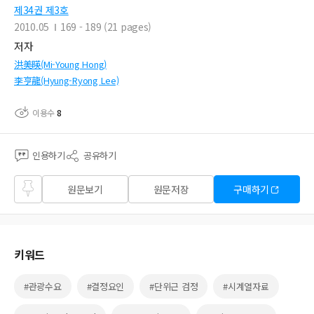
제34권 제3호
2010.05
169 - 189 (21 pages)
저자
洪美暎(Mi-Young Hong)
李亨龍(Hyung-Ryong Lee)
이용수
8
인용하기
공유하기
즐겨
원문보기
원문저장
구매하기
찾기
키워드
#관광수요
#결정요인
#단위근 검정
#시계열자료