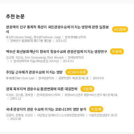
특급호텔 와인소믈리에의 직무속성이 관계 질과 관계 강도에 미치는 영향
경제적 지위와 화폐태도에 따른 소비성향 및 여행상품 선택속성의 차이
추천 논문
여행사 종업원의 긍정적 감정노동의 순수성이 고객 반응에 미치는 영향에 관한 연구
관광
객의 인구 통계적 특성이 국민
관광수요
에 미치는 영향에 관한 실증분
레크리에이션 전문화 과정에서 제약과 촉진의 의미 분석
KCI등재
석
관광공간 및 행동의 의례화가 재방문의사에 미치는 영향
동진우(Jinwoo Dong), 정수관(SuKwan Jung)
한국경제통상학회
경제연구 經濟硏究 第37卷 第1號
2019.02
[編輯人의 글] 『관광학연구』 통권 80권 발간에 즈음하여
백두산 화산분화재난이 한국의 항공
수요
와
관광
산업에 미치는 영향연구
미등재
AHP를 활용한 고령사회 노인여가정책 우선순위 설정
김근영, 박근오, Kim Geunyoung, Park Keunoh
한국방재학회
3. 한국방재학회 학술대회논문집 2014년
2014.02
주5일 근무제가
관광수요
에 미치는 영향
KCI우수등재
李希燦(Hee-Chan Lee)
한국관광학회
관광학연구 제28권 제1호
2004.06
경북 북부지역
관광수요
환경변화에 따른 대응전략
미등재
최상수, 김기홍, 권세정
한국관광서비스학회
관광서비스연구 관광서비스연구 제5권 제3호
2005.12
국내
관광
지의
관광
수요
에 미치는 코로나19의 영향 분석
미등재
양원석, 전계형, 이상민
사단법인 한국비즈니스이벤트컨벤션학회
이벤트컨벤션연구 20(3)
2024.08