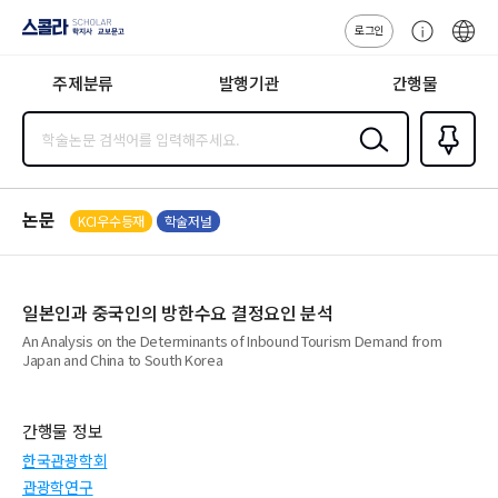
로그인
스콜라
고
ENG
SCHOLAR 학
객
지사·교보문고
주제분류
발행기관
간행물
센
터
검색
즐겨찾
기
0
논문
KCI우수등재
학술저널
일본인과 중국인의 방한수요 결정요인 분석
An Analysis on the Determinants of Inbound Tourism Demand from
Japan and China to South Korea
간행물 정보
한국관광학회
관광학연구