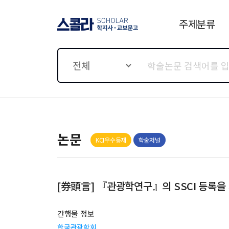
주제분류
스콜라 SCHOLAR 학지사·
교보문고
전체
논문
KCI우수등재
학술저널
[券頭言] 『관광학연구』의 SSCI 등록을
간행물 정보
한국관광학회