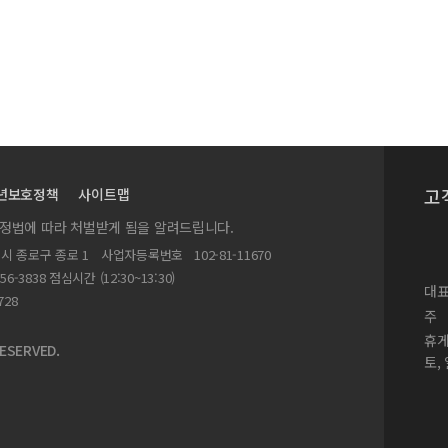
고
년보호정책
사이트맵
실정법에 따라 처벌받게 됨을 알려드립니다.
별시 종로구 종로 1
사업자등록번호
102-81-11670
156-3838 점심시간 (12:30~13:30)
대표
728
주
휴
ESERVED.
토,