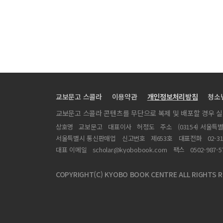
교보문고 스콜라
이용약관
개인정보처리방침
청소
교보문고 스콜라 콘텐츠를 무단으로 복제 및 배포할 경우 
상호명
교보문고
대표이사
허정도
주소
(03154) 서울특
서울특별시 통신판매업
신고번호
제653호
대표전화
02-3
대표 이메일
scholar@kyobobook.com
팩스
0502-987-5
COPYRIGHT(C) KYOBO BOOK CENTRE ALL RIGHTS R