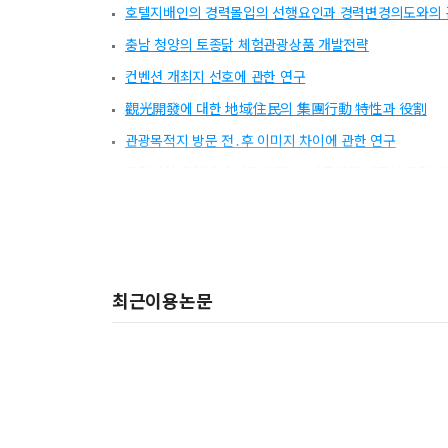
호텔지배인의 경력몰입의 선행요인과 경력변경의도와의 
충남 청양의 토종닭 체험관광상품 개발전략
컨벤션 개최지 선호에 관한 연구
觀光開發에 대한 地域住民의 集團行動 特性과 役割
관광목적지 방문 전․후 이미지 차이에 관한 연구
관광기업 유형별에 따른 조직 내 네트워킹 행동이 관광기
개최지역과 주변관광지 주민의 이벤트영향 인식
Q방법론을 이용한 저비용 항공사 고객유형에 관한 연구
국제회계기준(IFRS) 도입에 따른 패스트푸드 기업의 재
최근이용논문
여가제약과 여가동기의 구조적 관계
[券頭言] 『관광학연구』의 SSCI 등록을 기대하며!