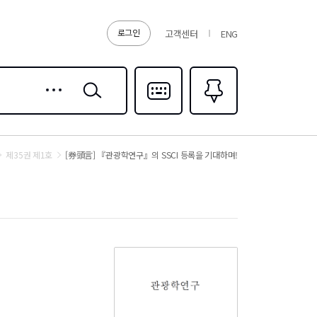
로그인
고객센터
ENG
상세
검색
검색
다국어입력
즐겨찾기
0
제35권 제1호
[券頭言] 『관광학연구』의 SSCI 등록을 기대하며!