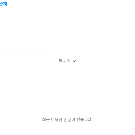
관계
업의 조직성과에 미치는 영향
펼치기
무상태 변화에 관한 사례분석 연구
최근 이용한 논문이 없습니다.