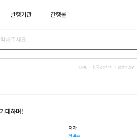
발행기관
간행물
HOME
한국관광학회
관광학연구
 기대하며!
저자
한범수