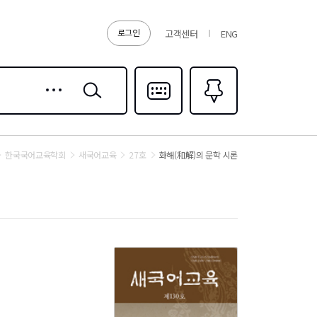
로그인
고객센터
ENG
상세
검색
검색
다국어입력
즐겨찾기
0
한국국어교육학회
새국어교육
27호
화해(和解)의 문학 시론