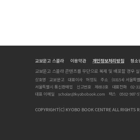
국어과 학습 지도안 (고등학교)
현대 서정시의 전통
[국민학교 영어 교육을 반대함] 우리의 영어 교육 문제에
과학적 사고의 시론
김 영랑론
화해(和解)의 문학 시론
교보문고 스콜라
이용약관
개인정보처리방침
청소
건의서 (체신부 장관님께)
교보문고 스콜라 콘텐츠를 무단으로 복제 및 배포할 경우 
성명서 (전화 번호책에 관하여)
상호명
교보문고
대표이사
허정도
주소
(03154) 서울특
고대소설의 지향성 (志向性)
서울특별시 통신판매업
신고번호
제653호
대표전화
02-3
대표 이메일
scholar@kyobobook.com
팩스
0502-987-5
COPYRIGHT(C) KYOBO BOOK CENTRE ALL RIGHTS R