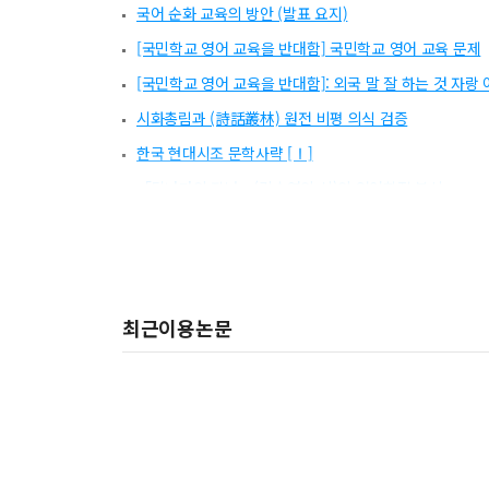
국어 순화 교육의 방안 (발표 요지)
[국민학교 영어 교육을 반대함] 국민학교 영어 교육 문제
[국민학교 영어 교육을 반대함]: 외국 말 잘 하는 것 자랑
시화총림과 (詩話叢林) 원전 비평 의식 검증
한국 현대시조 문학사략 [Ⅰ]
「달나라의 장난」(김수영의 시)의 언어학적 분석
15세기 국어의 지격촉음고
국어과 학습 지도안 (중학교)
국어순화 교육 자료
최근이용논문
전라 방언의 어의별 구조 연구
문예 지도를 위한 교과서 분석 연구
국어 교육의 유기적 지도에 관한 연구
남의 말과 토박이말 교육
[권두언] 창립 15주년을 맞이하며