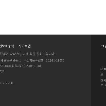
 대하여
고
년보호정책
사이트맵
실정법에 따라 처벌받게 됨을 알려드립니다.
별시 종로구 종로 1
사업자등록번호
102-81-11670
156-3838 점심시간 (12:30~13:30)
대표
728
주
휴
ESERVED.
토,