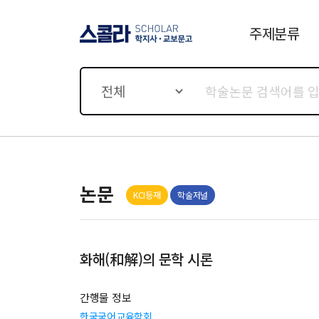
주제분류
스콜라 SCHOLAR 학지사·
교보문고
전체
논문
KCI등재
학술저널
화해(和解)의 문학 시론
간행물 정보
한국국어교육학회