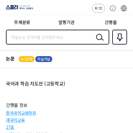
로그인
스콜라
고
ENG
SCHOLAR 학
객
지사·교보문고
주제분류
발행기관
간행물
센
터
검색
즐겨찾
기
0
논문
KCI등재
학술저널
국어과 학습 지도안 (고등학교)
간행물 정보
한국국어교육학회
새국어교육
27호