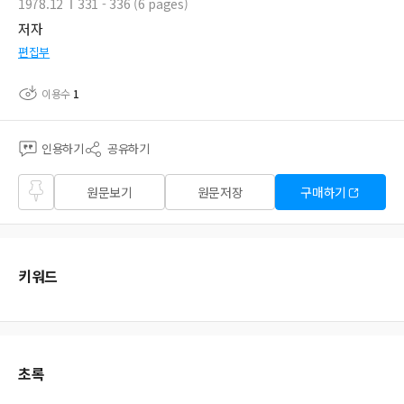
1978.12
331 - 336 (6 pages)
저자
편집부
이용수
1
인용하기
공유하기
즐겨
원문보기
원문저장
구매하기
찾기
키워드
초록