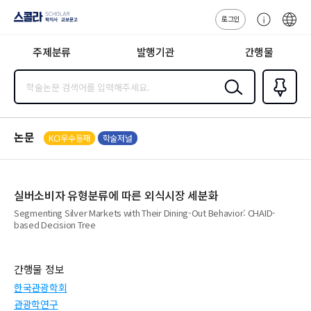
로그인
스콜라
고
ENG
SCHOLAR 학
객
지사·교보문고
주제분류
발행기관
간행물
센
터
검색
즐겨찾
기
0
논문
KCI우수등재
학술저널
실버소비자 유형분류에 따른 외식시장 세분화
Segmenting Silver Markets with Their Dining-Out Behavior: CHAID-
based Decision Tree
간행물 정보
한국관광학회
관광학연구