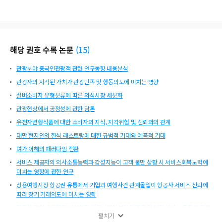
해당 권호 수록 논문
(
15
)
관광분야 중국인관광객 관련 연구동향 내용분석
관광자의 지각된 가치가 관광만족 및 행동의도에 미치는 영향
실버소비자 유형분류에 따른 외식시장 세분화
관광현상에서 공정성에 관한 담론
유전자변형식품에 대한 소비자의 지식, 지각위험 및 신뢰와의 관계
대만 현지인의 한식 레스토랑에 대한 규범적 기대와 예측적 기대
여가 이해의 패러다임 전환
서비스 제공자의 의사소통능력과 감성지능이 고객 불만 상황 시 서비스회복노력에
미치는 영향에 관한 연구
상용여행시장 항공권 유통에서 기업과 여행사간 관계몰입이 항공사 서비스 신뢰에
따라 장기 거래의도에 미치는 영향
항공사 객실 승무원의 비언어적 커뮤니케이션과 고객 접점 인적 서비스 품질이 고객
펼치기
만족과 브랜드 태도에 미치는 영향