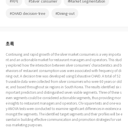
#외식
#Silver consumer
#Market segmentation
#CHAID decision-tree
#Dining-out
초록
Continuing and rapid growth of the silver market consumers is a very importa
nt and an actionable market for restaurant managers and operators. This stud
y explored how the interaction between silver consumers' characteristics and b
ehaviors of restaurant consumption uses were associated with frequency of di
ning-out. A decision tree was developed using Exhaustive CHAID. A total of 52
9 useable data were collected from silver consumers who were 60 years or old
er, and based throughout six regions in South Korea. The results identified six i
mportant predictors and distinguished seven viable segments. Three of these s
even segments could be considered actionable segments, thus providing mor
e insights to restaurant managers and operators. Chi-square tests and one-wa
y ANOVA tests were conducted to examine significant differences in existence a
mongst the segments. The identified target segments and their profiles will be e
ssential in building effective communication and promotion strategies for vari
ous marketing purposes.