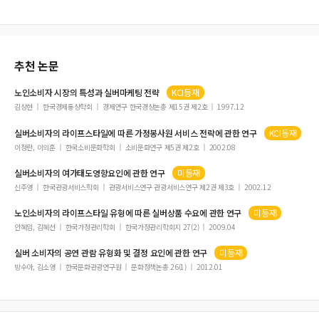
컨벤션 주최자의 SNS 홍보활동이 조직-공중관계성 및 참가 만족에 미치는 영향
공간구문론을 활용한 주제공원의 공간 구성 분석
모호텔브랜드의 이미지, 충성도 및 지각된 적합성이 고객의 중저가 호텔브랜드 확장
추천 논문
에 대한 태도에 미치는 영향
[祝賀의 글] 100호 기념이 남긴 과제
노인
소비자
시장의 특성과
실버
마케팅 전략
KCI등재
[編輯人의 글] 〈관광학연구 100호 논문집〉 발간을 자축하면서
김상현
한국경제통상학회
경제연구 한국경상논총 제15권 제2호
1997.12
실버소비자
의 라이프스타일에 따른 가정봉사원 서비스 전략에 관한 연구
KCI등재
이정란, 이의훈
한국소비문화학회
소비문화연구 제5권 제2호
2002.08
실버소비자
의 여가태도영향요인에 관한 연구
미등재
신주영
한국관광서비스학회
관광서비스연구 관광서비스연구 제2권 제3호
2002.12
노인
소비자
의 라이프스타일 유형에 따른
실버
상품 수요에 관한 연구
미등재
안혜임, 김혜선
한국가정관리학회
한국가정관리학회지 27(2)
2009.04
실버
소비자
의 공연 관람 유형화 및 결정 요인에 관한 연구
미등재
방수아, 김소영
한국문화관광연구원
문화정책논총 26(1)
2012.01