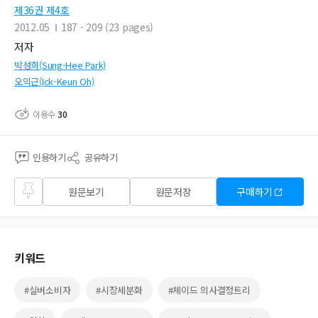
제36권 제4호
2012.05
187 - 209 (23 pages)
저자
박성희(Sung-Hee Park)
오익근(Ick-Keun Oh)
이용수
30
인용하기
공유하기
즐겨
원문보기
원문저장
구매하기
찾기
키워드
#실버소비자
#시장세분화
#체이드 의사결정트리