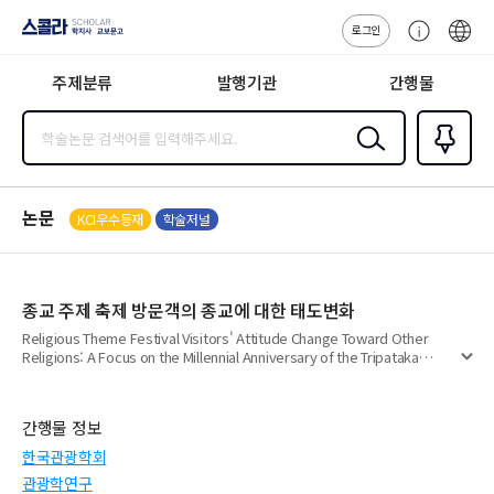
로그인
스콜라
고
ENG
SCHOLAR 학
객
지사·교보문고
주제분류
발행기관
간행물
센
터
검색
즐겨찾
기
0
논문
KCI우수등재
학술저널
종교 주제 축제 방문객의 종교에 대한 태도변화
Religious Theme Festival Visitors' Attitude Change Toward Other
Religions: A Focus on the Millennial Anniversary of the Tripataka
펼
Koreana
치
기
간행물 정보
한국관광학회
관광학연구