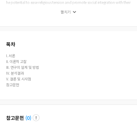
he potential to ease religious tension and promote social integration with their
respective roles in society. Further discussion and limitations are enclosed.
펼치기
목차
I. 서론
II. 이론적 고찰
III. 연구의 설계 및 방법
IV. 분석결과
V. 결론 및 시사점
참고문헌
참고문헌
(
0
)