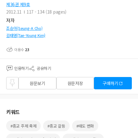
제36권 제9호
2012.11
117 - 134 (18 pages)
저자
조승아(Seung-A Cho)
김태영(Tae-Young Kim)
이용수
23
인용하기
공유하기
즐겨
원문보기
원문저장
구매하기
찾기
키워드
#종교 주제 축제
#종교 갈등
#태도 변화