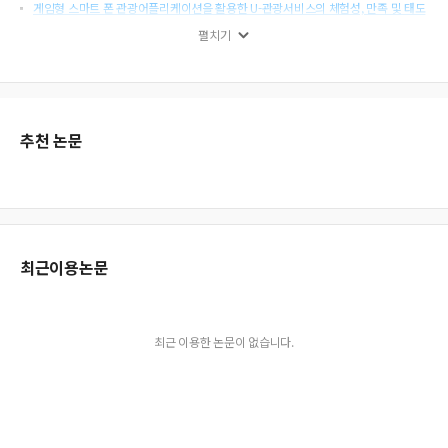
게임형 스마트 폰 관광어플리케이션을 활용한 U-관광서비스의 체험성, 만족 및 태도
변화의 관계
펼치기
TV 드라마 속성이 관광 목적지에 대한 시청자의 태도에 미치는 영향
관광지 방문객 보고통계의 통계적 추정에 대한 제언
자전거이용의 제약, 참여정도, 행동의도 간의 인과관계에 대한 실증적 연구
다크투어리즘 참가자의 환경지각에 관한 연구
추천 논문
놀이성에 따른 일탈적 관광행동의 차이분석
최근이용논문
최근 이용한 논문이 없습니다.