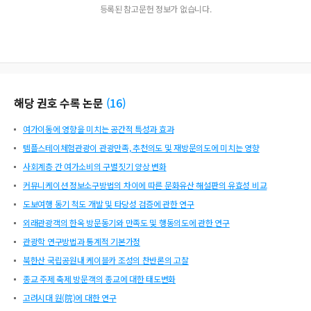
등록된 참고문헌 정보가 없습니다.
해당 권호 수록 논문
(
16
)
여가이동에 영향을 미치는 공간적 특성과 효과
템플스테이체험관광이 관광만족, 추천의도 및 재방문의도에 미치는 영향
사회계층 간 여가소비의 구별짓기 양상 변화
커뮤니케이션 정보소구방법의 차이에 따른 문화유산 해설판의 유효성 비교
도보여행 동기 척도 개발 및 타당성 검증에 관한 연구
외래관광객의 한옥 방문동기와 만족도 및 행동의도에 관한 연구
관광학 연구방법과 통계적 기본가정
북한산 국립공원내 케이블카 조성의 찬반론의 고찰
종교 주제 축제 방문객의 종교에 대한 태도변화
고려시대 원(院)에 대한 연구