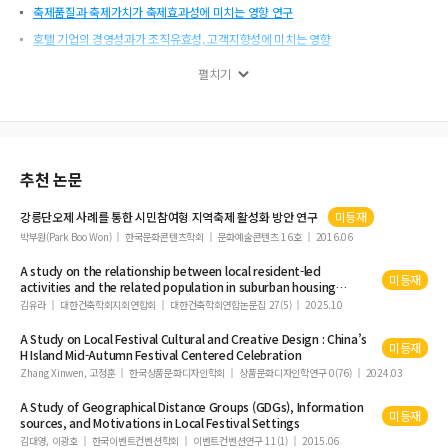
축제품질과 축제가치가 축제효과성에 미치는 영향 연구
호텔 기업의 경영성과가 조직유효성, 고객지향성에 미치는 영향
식생활라이프스타일과 소비가치 및 소비행동의도에 미치는 영향
펼치기
식재료 관심정도와 식생활 만족도에 대한 연구
항공사 승무원의 교육 훈련 효과성에 대한 메타연구
패밀리레스로랑의 물리적 환경, 브랜드 이미지, 브랜드 애호도의 영향관계
호텔기업의 시장지향성이 경영전략과 경영성과에 미치는 영향
추천 논문
여행사종사원의 조직지원인식이 정서적 몰입과 조직시민행동에 미치는 영향
강릉단오제 사례를 통한 시민참여형 지역축제 활성화 방안 연구
미등재
호텔기업의 혁신지향문화와 학습지향성이 직무성과에 미치는 영향
박부원(Park Boo Won)
한국문화콘텐츠학회
문화예술콘텐츠 16호
2016.06
조리 관련 직업전문학교 학생들이 지각하는 교육서비스품질이 학습전이와 자발적
A study on the relationship between
local
resident-led
행동의도에 미치는 영향에 있어 전이 동기의 조절 효과에 관한 연구
미등재
activities and the related population in suburban housing
소비성향에 따른 호텔 선택속성의 차이연구
complexes -Examining The Case of the Kozoji New Town
김유라
대한건축학회지회연합회
대한건축학회연합논문집 27(5)
2025.10
Burabura
Festival
in Japan-
문화관광축제 만족도 조사 평가항목에 대한 가중치 부여의 필요성
A Study on
Local
Festival
Cultural and Creative Design : China’s
미등재
항공서비스전공 대학생의 자아존중감과 진로성숙도의 영향 관계
H Island Mid-Autumn
Festival
Centered Celebration
Zhang Xinwen, 고정훈
한국상품문화디자인학회
상품문화디자인학연구 0(76)
2024.03
COVID-19에 의한 관광산업 현황분석 및 대응방안
A Study of Geographical Distance Groups (GDGs), Information
문화관광자원 방문경험에 따른 관광만족과 행동의도 비교연구
미등재
sources, and Motivations in
Local
Festival
Settings
중국 SNS의 한국관광 구전정보 특성과 정보발신자 특성이 구전효과에 미치는 영향
김대영, 이광호
한국이벤트컨벤션학회
이벤트컨벤션연구 11(1)
2015.06