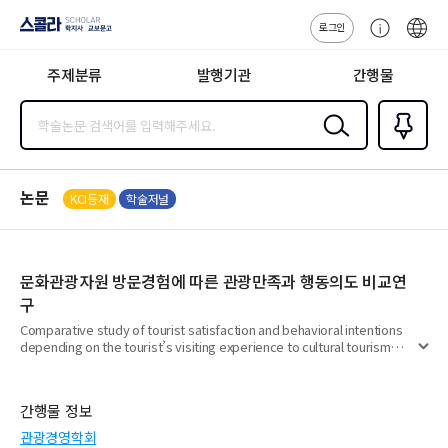
로그인
스콜라
고
ENG
SCHOLAR 학
객
지사·교보문고
주제분류
발행기관
간행물
센
터
검색
즐겨찾
기
0
논문
KCI등재
학술저널
문화관광자원 방문경험에 따른 관광만족과 행동의도 비교연
구
Comparative study of tourist satisfaction and behavioral intentions
depending on the tourist’s visiting experience to cultural tourism
펼
resources -Focused on Jeju Island-
치
기
간행물 정보
관광경영학회