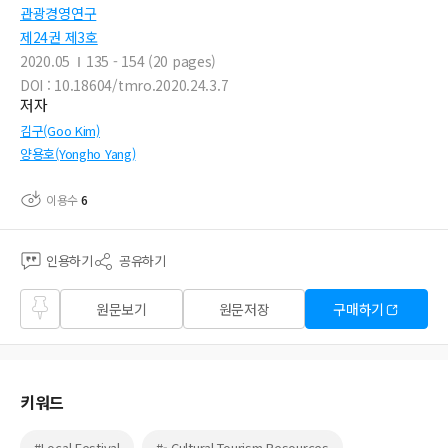
관광경영연구
제24권 제3호
2020.05
135 - 154 (20 pages)
DOI : 10.18604/tmro.2020.24.3.7
저자
김구(Goo Kim)
양용호(Yongho Yang)
이용수
6
인용하기
공유하기
즐겨
원문보기
원문저장
구매하기
찾기
키워드
#Local Festival
#- Cultural Tourism Resources