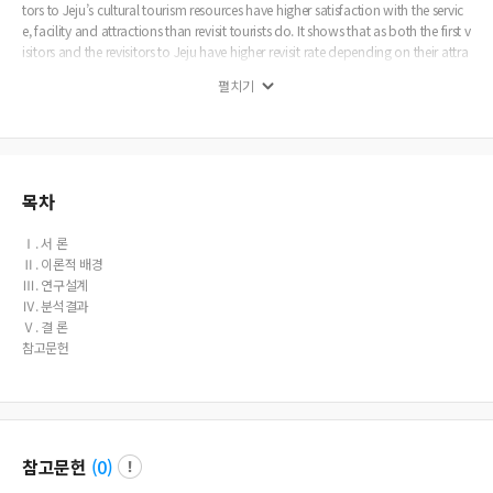
tors to Jeju’s cultural tourism resources have higher satisfaction with the servic
e, facility and attractions than revisit tourists do. It shows that as both the first v
isitors and the revisitors to Jeju have higher revisit rate depending on their attra
ction satisfaction, it is recommended to discover the tourist attractions which
펼치기
are unique and attractive in Jeju such as Jeju’s own food, clothing and shelter,
agricultural culture and language, etc thus attracting more revisitors for the pur
pose of cultural tourism.
목차
Ⅰ. 서 론
Ⅱ. 이론적 배경
Ⅲ. 연구설계
Ⅳ. 분석결과
Ⅴ. 결 론
참고문헌
참고문헌
(
0
)