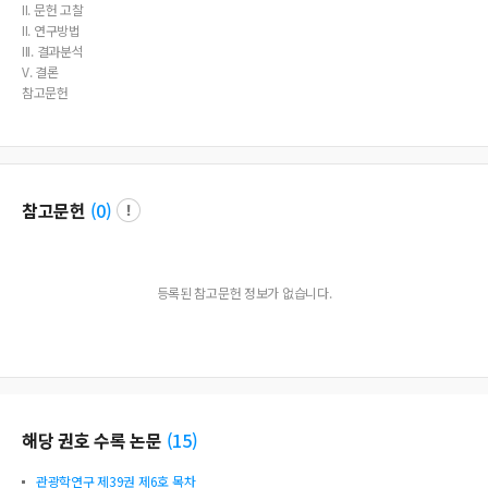
II. 문헌 고찰
II. 연구방법
III. 결과분석
V. 결론
참고문헌
참고문헌
(
0
)
등록된 참고문헌 정보가 없습니다.
해당 권호 수록 논문
(
15
)
관광학연구 제39권 제6호 목차