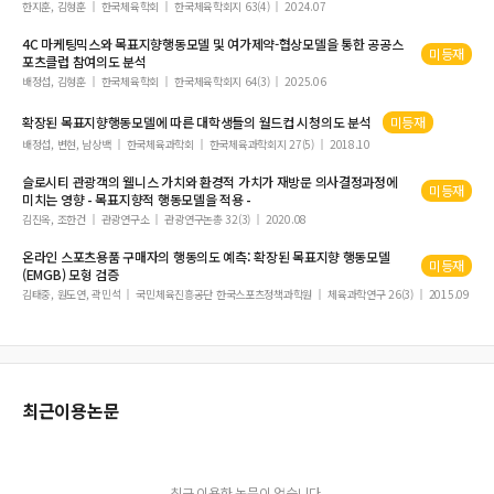
한지훈, 김형훈
한국체육학회
한국체육학회지 63(4)
2024.07
4C 마케팅믹스와
목표지향행동모델
및 여가제약-협상
모델
을 통한 공공스
미등재
포츠클럽 참여의도 분석
배정섭, 김형훈
한국체육학회
한국체육학회지 64(3)
2025.06
확장된
목표지향행동모델
에 따른 대학생들의 월드컵 시청의도 분석
미등재
배정섭, 변현, 남상백
한국체육과학회
한국체육과학회지 27(5)
2018.10
슬로시티 관광객의 웰니스 가치와 환경적 가치가 재방문 의사결정과정에
미등재
미치는 영향 -
목표지향적
행동모델
을 적용 -
김진옥, 조한건
관광연구소
관광연구논총 32(3)
2020.08
온라인 스포츠용품 구매자의
행동
의도 예측: 확장된
목표지향
행동모델
미등재
(EMGB) 모형 검증
김태중, 원도연, 곽민석
국민체육진흥공단 한국스포츠정책과학원
체육과학연구 26(3)
2015.09
최근이용논문
최근 이용한 논문이 없습니다.