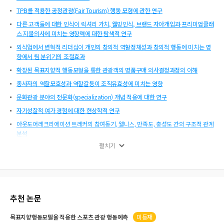
TPB를 적용한 공정관광(Fair Tourism) 행동 모형에 관한 연구
다른 고객들에 대한 인식이 럭셔리 가치, 웰빙인식, 브랜드 자아개입과 프리미엄클래
스 지불의사에 미치는 영향력에 대한 탐색적 연구
외식업에서 변혁적 리더십이 개인의 창의적 역할정체성과 창의적 행동에 미치는 영
향에서 팀 분위기의 조절효과
확장된 목표지향적 행동모형을 통한 관광객의 명품구매 의사결정과정의 이해
종사자의 역할모호성과 역할갈등이 조직유효성에 미치는 영향
문화관광 분야의 전문화(specialization) 개념 적용에 대한 연구
자기성찰적 여가 경험에 대한 현상학적 연구
아웃도어레크리에이션 트레커의 참여동기, 웰니스, 만족도, 충성도 간의 구조적 관계
분석
펼치기
지방자치단체 관광안내 홈페이지 품질 평가분석
서비스케이프, 이용밀도 및 방문객 만족간의 관계분석
한방의료관광에 대한 한방의료서비스 종사자의 인식과 활성화 방안에 관한 연구
문화관광축제 개최 기초자치단체의 관광지출결정요인 연구
추천 논문
중국인 미용성형관광 행동의도에 관한 영향요인 연구
베이커리에 대한 소비자의 자아일치성이 점포충성도에 미치는 영향
목표지향행동모델
을 적용한 스포츠 관광
행동
예측
미등재