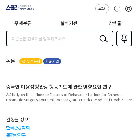
로그인
스콜라
고
ENG
SCHOLAR 학
객
지사·교보문고
주제분류
발행기관
간행물
센
터
검색
즐겨찾
기
0
논문
KCI우수등재
학술저널
중국인 미용성형관광 행동의도에 관한 영향요인 연구
A Study on the Influence Factors of Behavior Intention for Chinese
Cosmetic Surgery Tourism: Focusing on Extended Model of Goal-
펼
directed Behavior
치
기
간행물 정보
한국관광학회
관광학연구