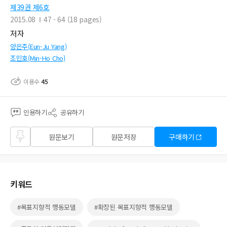
제39권 제6호
2015.08
47 - 64 (18 pages)
저자
양은주(Eun-Ju Yang)
조민호(Min-Ho Cho)
이용수
45
인용하기
공유하기
즐겨
원문보기
원문저장
구매하기
찾기
키워드
#목표지향적 행동모델
#확장된 목표지향적 행동모델