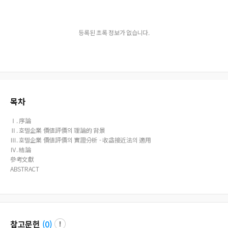
등록된 초록 정보가 없습니다.
목차
Ⅰ. 序論
Ⅱ. 호텔企業 價値評價의 理論的 背景
Ⅲ. 호텔企業 價値評價의 實證分析 - 收益接近法의 適用
Ⅳ. 結論
參考文獻
ABSTRACT
참고문헌
(
0
)