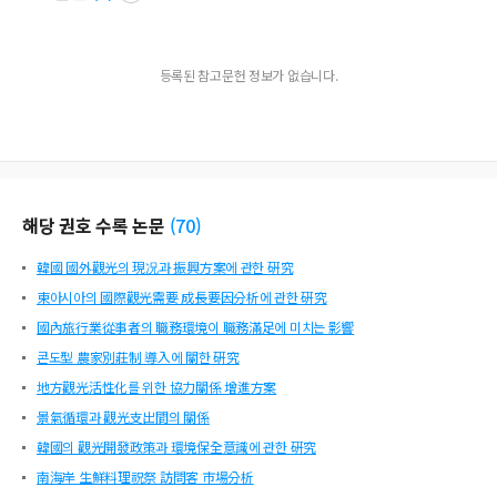
등록된 참고문헌 정보가 없습니다.
해당 권호 수록 논문
(
70
)
韓國 國外觀光의 現况과 振興方案에 관한 硏究
東아시아의 國際觀光需要 成長要因分析에 관한 硏究
國內旅行業從事者의 職務環境이 職務滿足에 미치는 影響
콘도型 農家別莊制 導入에 關한 硏究
地方觀光活性化를 위한 協力關係 增進方案
景氣循環과 觀光支出間의 關係
韓國의 觀光開發政策과 環境保全意識에 관한 硏究
南海岸 生鮮料理祝祭 訪問客 市場分析