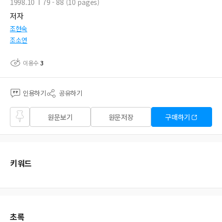
1998.10
79 - 88 (10 pages)
저자
조현숙
조소연
이용수
3
인용하기
공유하기
즐겨
원문보기
원문저장
구매하기
찾기
키워드
초록