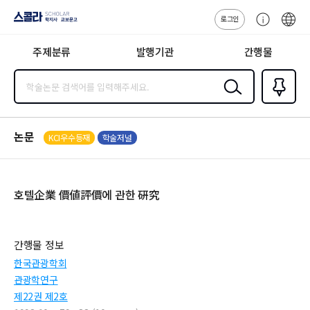
로그인
스콜라
고
ENG
SCHOLAR 학
객
지사·교보문고
주제분류
발행기관
간행물
센
터
검색
즐겨찾
기
0
논문
KCI우수등재
학술저널
호텔企業 價値評價에 관한 硏究
간행물 정보
한국관광학회
관광학연구
제22권 제2호