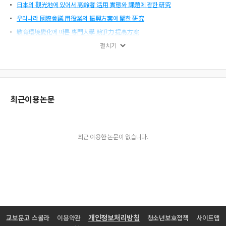
日本의 觀光地에 있어서 高齡者 活用 實態와 課題에 관한 硏究
우리나라 國際會議 用役業의 振興方案에 關한 硏究
敎育環境變化에 따른 專門大學 競爭力 提高方案
서울 特 一級 호텔의 經營契約이 收益性, 安定性에 미치는 影響에 대한 硏究
펼치기
韓國人 海外旅行者의 動機와 滿足度에 관한 硏究
호텔企業의 관계마케팅에 관한 硏究
觀光地域의 駐車特性 및 交通手段選擇의 要因分析에 관한 硏究
최근이용논문
호텔企業 價値評價에 관한 硏究
農村資源의 活用과 健康休養마을 造成方法에 관한 硏究
忠北地域 文化資源要素의 觀光商品化 方案
최근 이용한 논문이 없습니다.
호텔顧客管理 統合시스템 電算化模型에 관한 硏究
旅行商品 消費者의 權益 保護에 관한 硏究
旅行業의 業種改編에 관한 硏究
老年層의 宗敎活動參與에 따른 旅行選擇行動 特性
서비스 品質滿足 지수(SQSI) 開發에 관한 事例硏究
신용카드 旅行서비스 利用行態에 관한 硏究
개인정보처리방침
교보문고 스콜라
이용약관
청소년보호정책
사이트맵
호텔情報시스템의 活用이 經營成果에 미치는 影響에 관한 硏究