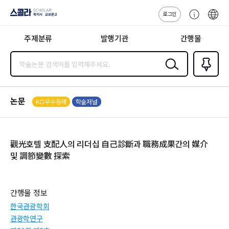
로그인
스콜라
고
ENG
SCHOLAR 학
객
지사·교보문고
주제분류
발행기관
간행물
센
터
검색
즐겨찾
기
0
논문
KCI우수등재
학술저널
觀光호텔 支配人의 리더십 自己診斷과 職務成果간의 媒介
및 調節變數 探索
간행물 정보
한국관광학회
관광학연구