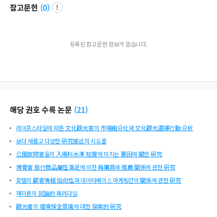
참고문헌
(
0
)
등록된 참고문헌 정보가 없습니다.
해당 권호 수록 논문
(
21
)
라이프스타일에 따른 文化觀光客의 市場細分化와 文化觀光選擇行動 分析
보다 새롭고 다양한 硏究接近의 시도를
公園放問客들의 入場料水準 知覺에 미치는 要因에 關한 硏究
博覺會 旅行商品屬性滿足에 의한 再購買와 推薦 關係에 관한 硏究
호텔의 顧客情報 指向性과 데이터베이스 마케팅간의 關係에 관한 硏究
재미론의 試論的 패러다임
觀光者의 環境保全意識에 대한 探索的 硏究