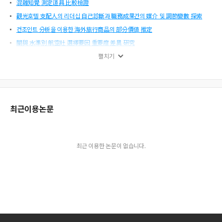
混雜知覺 測定道具 比較檢證
觀光호텔 支配人의 리더십 自己診斷과 職務成果간의 媒介 및 調節變數 探索
컨조인트 分析을 이용한 海外旅行商品의 部分價値 推定
關與 水準別 航空社 選擇要因 重要度 差異 硏究
네티즌 職場人들의 인터넷旅行社 訪問時 重要考慮事項 및 滿足水準에 관한 探
펼치기
索的 硏究
관광학 연구의 형황과 과제, 관광학 연구ㆍ교육의 문제점 분석과 진로 모색, 김사헌
외 8인, 백산출판사. 261쪽 2000년, 10,000원
觀光기념품 消費價値가 衝動購買行動에 미치는 影響
최근이용논문
Convention Sales and Services, Milton T. Astroff and James R. Abbey Cranb
ury, NJ: Waterbury Press, 604쪽, 1998년, US$ 69.95
더 나은 學會誌를 위한 提言
최근 이용한 논문이 없습니다.
經營戰略에 대한 호텔從事員의 知覺 分析
『관광학연구』投稿, 審査規程 및 評價基準 외
韓國 傳統宗敎의 餘暇文化的 特性과 變容에 관한 考察
체인레스토랑 從業員 임파워먼트의 構成妥當性 檢證에 관한 硏究
構造的模型을 통한 訪韓 外來觀光客의 需要豫測