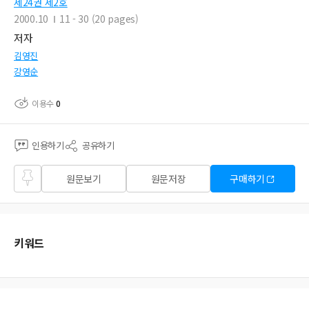
제24권 제2호
2000.10
11 - 30 (20 pages)
저자
김영진
강영순
이용수
0
인용하기
공유하기
즐겨
원문보기
원문저장
구매하기
찾기
키워드