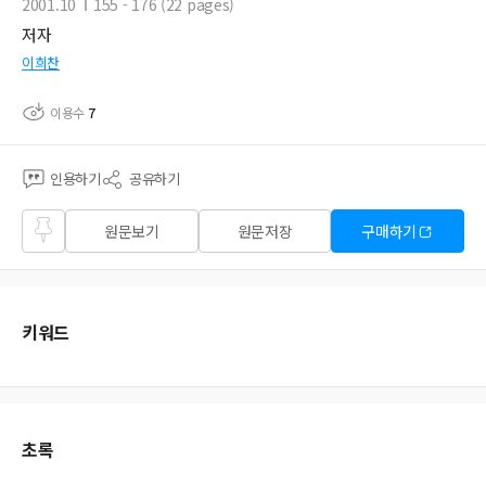
2001.10
155 - 176 (22 pages)
저자
이희찬
이용수
7
인용하기
공유하기
즐겨
원문보기
원문저장
구매하기
찾기
키워드
초록