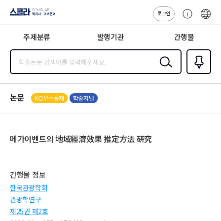
로그인
스콜라
고
ENG
SCHOLAR 학
객
지사·교보문고
주제분류
발행기관
간행물
센
터
검색
즐겨찾
기
0
논문
KCI우수등재
학술저널
메가이벤트의 地域經濟效果 推定方法 硏究
간행물 정보
한국관광학회
관광학연구
제25권 제2호