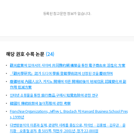
등록된 참고문헌 정보가 없습니다.
해당 권호 수록 논문
(
24
)
觀光産業에 있어서의 사이버 共同豫約網 構築을 통한 電子商去來 活性化 方案
「觀光學硏究」誌가 드디어 學振 登載學術誌에 선정된 것을 慶祝하며
廢鑛地域 內國人出入 카지노 開場에 따른 開場前後의 地域住民 認識變化와 副
作用 低減方案
인터넷 쇼핑몰을 통한 旅行商品 구매시 知覺危險에 관한 연구
韓國의 傳統祝祭와 놀이形態에 관한 考察
Franchise Organizations, Jeffrey L. Bradach 저 Harvard Business School Pres
s, 1999년
다변량분석의 이론과 실제, 관광학 사례를 중심으로, 차석빈ㆍ김홍범ㆍ김우곤ㆍ윤
지환ㆍ오홍철 공저, 총 505쪽, 학현사, 2001년, 정가 22,000원