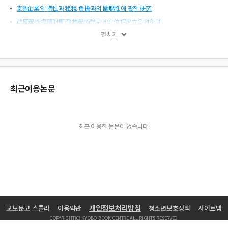
호텔企業의 特性과 租稅 負擔과의 關聯性에 관한 硏究
韓國學術振興財團 登載學術誌로서의 位相定立을 위하여
펼치기
『觀光學硏究』編輯委員會ㆍ投稿ㆍ審査 및 評價基準에 관한 통합규정 외
觀光關聯 特珠大學院生들의 敎育課程에 대한 認識 硏究
패밀리레스토랑 웹사이트 活性化 戰略에 관한 硏究
觀光情報를 活用한 課題賦與 敎育方法의 敎育效果 測定에 關한 硏究
최근이용논문
場所마케팅전략을 통한 中文觀光團地의 活性化方案에 관한 연구
關與度에 따른 競馬市場細分化에 관한 硏究
外食서비스 인카운터의 顧客滿足에 있어서 重要 要因에 관한 연구
최근 이용한 논문이 없습니다.
感情勞動의 否定的 影響과 知覺된 組織支持의 調節效果
地域이벤트가 地域社會에 미치는 影響에 관한 硏究
메가이벤트의 地域經濟效果 推定方法 硏究
情報技術에 대한 호텔從事員의 認識 및 欲求
韓國觀光學會 傘下 分科學會 設立方案에 관한 硏究
特級호텔 派遺勤勞者와 定規勤勞者 간의 職務滿足에 관한 比較硏究
개인정보처리방침
교보문고 스콜라
이용약관
청소년보호정책
사이트맵
호텔客室顧客 細分市揚의 槪念定立과 主要威果變數에 미치는 影響 分析
COPYRIGHT(C) KYOBO BOOK CENTRE ALL RIGHTS RESERVED.
觀光學 硏究論文의 調査設計方法에 대한 批判的 考察