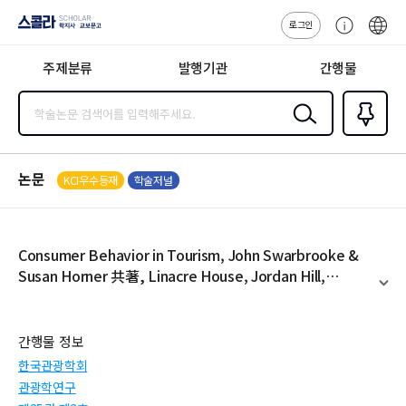
로그인
스콜라
고
ENG
SCHOLAR 학
객
지사·교보문고
주제분류
발행기관
간행물
센
터
검색
즐겨찾
기
0
논문
KCI우수등재
학술저널
Consumer Behavior in Tourism, John Swarbrooke &
Susan Horner 共著, Linacre House, Jordan Hill,
Oxford, Butterworth-Heinemanne 453쪽, 1999년,
펼
치
US$ 44.99
기
간행물 정보
한국관광학회
관광학연구