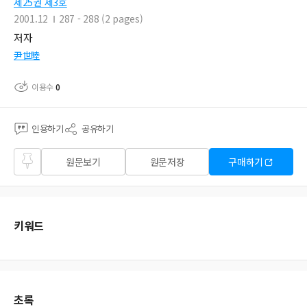
제25권 제3호
2001.12
287 - 288 (2 pages)
저자
尹世睦
이용수
0
인용하기
공유하기
즐겨
원문보기
원문저장
구매하기
찾기
키워드
초록