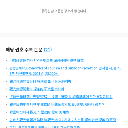
등록된 참고문헌 정보가 없습니다.
해당 권호 수록 논문
(
21
)
地域社會協力과 지역축제 企劃 모형정립에 관한 硏究
관광경제학, Economics of Tourism and Outdoor Recreation, 김사헌 저, 총 45
9쪽, 백산출판사, 2001년, 25,000원
觀光資源開發分科 特別號 出刊을 祝賀하며
觀光資源開發의 深層的 硏究를 위하여
『觀光學硏究』편집위원회ㆍ投鎬ㆍ審査 및 評價基準에 관한 통합규정 외
觀光目的地에 대한 地域住民과 觀光者의 知覺, 態度, 期待行爲 차이
韓國에 있어서 觀光의 歷史的 意味 및 用例
인터넷 觀光情報가 訪問前 觀光地 이미지에 미치는 影響에 관한 探索的 硏究
주5일 근무제에 따른 관광소비수요의 파급효과 예측