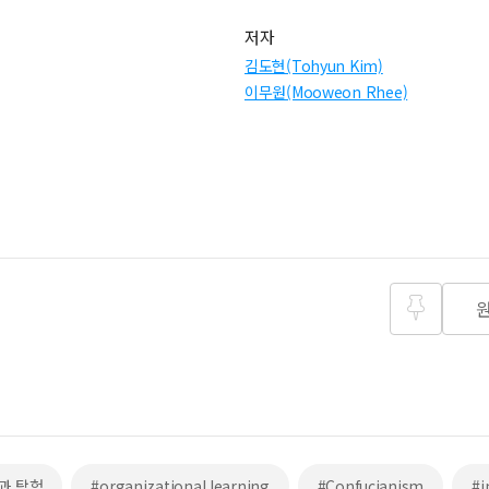
저자
김도현(Tohyun Kim)
이무원(Mooweon Rhee)
즐겨찾
기
과 탐험
#organizational learning
#Confucianism
#i