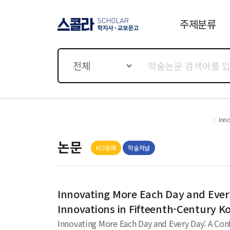
주제분류
스콜라 SCHOLAR 학지사·
교보문고
전체
Inno
논문
KCI등재
학술저널
Innovating More Each Day and Every
Innovations in Fifteenth-Century K
Innovating More Each Day and Every Day: A Con