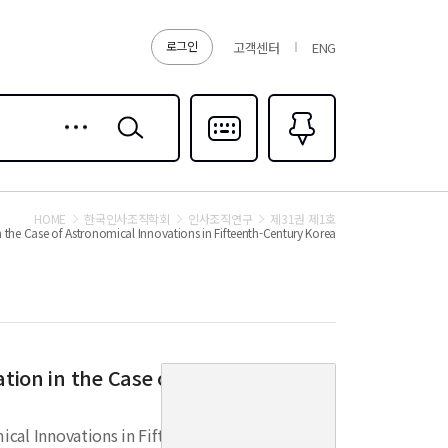
로그인
고객센터
ENG
상세
검색
검색
다국어입력
즐겨찾기
0
HOME
한국인사조직학회
인사조직연구
제31권 제1호
the Case of Astronomical Innovations in Fifteenth-Century Korea
커
tion in the Case of Astronomical
버
이
미
ical Innovations in Fifteenth-Century Korea
지