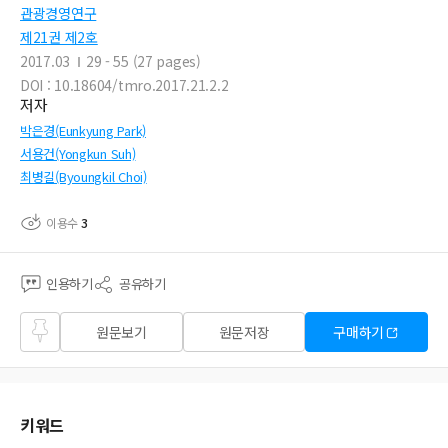
관광경영연구
제21권 제2호
2017.03
29 - 55 (27 pages)
DOI : 10.18604/tmro.2017.21.2.2
저자
박은경(Eunkyung Park)
서용건(Yongkun Suh)
최병길(Byoungkil Choi)
이용수
3
인용하기
공유하기
즐겨
원문보기
원문저장
구매하기
찾기
키워드