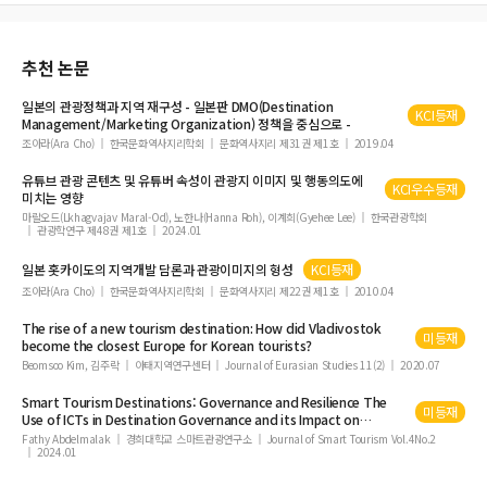
추천 논문
일본의 관광정책과 지역 재구성 - 일본판 DMO(
Destination
KCI등재
Management/Marketing Organization) 정책을 중심으로 -
조아라(Ara Cho)
한국문화역사지리학회
문화역사지리 제31권 제1호
2019.04
유튜브 관광 콘텐츠 및 유튜버 속성이 관광지 이미지 및 행동의도에
KCI우수등재
미치는 영향
마랄오드(Lkhagvajav Maral-Od), 노한나(Hanna Roh), 이계희(Gyehee Lee)
한국관광학회
관광학연구 제48권 제1호
2024.01
일본 홋카이도의 지역개발 담론과 관광이미지의 형성
KCI등재
조아라(Ara Cho)
한국문화역사지리학회
문화역사지리 제22권 제1호
2010.04
The rise of a new
tourism
destination
: How did Vladivostok
미등재
become the closest Europe for Korean tourists?
Beomsoo Kim, 김주락
아태지역연구센터
Journal of Eurasian Studies 11(2)
2020.07
Smart
Tourism
Destinations: Governance and Resilience The
미등재
Use of ICTs in
Destination
Governance and its Impact on
Resilience
Fathy Abdelmalak
경희대학교 스마트관광연구소
Journal of Smart Tourism Vol.4No.2
2024.01