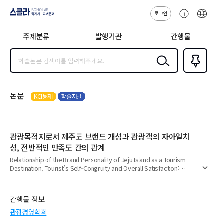
로그인
스콜라
고
ENG
SCHOLAR 학
객
지사·교보문고
주제분류
발행기관
간행물
센
터
검색
즐겨찾
기
0
논문
KCI등재
학술저널
관광목적지로서 제주도 브랜드 개성과 관광객의 자아일치
성, 전반적인 만족도 간의 관계
Relationship of the Brand Personality of Jeju Island as a Tourism
Destination, Tourist’s Self-Congruity and Overall Satisfaction:
펼
Focused on the mediating effect of self-congruity
치
기
간행물 정보
관광경영학회