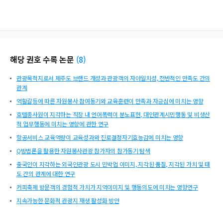
해당 권호 수록 논문
(
8
)
관광목적지로서 제주도 브랜드 개성과 관광객의 자아일치성, 전반적인 만족도 간의
관계
역할갈등에 따른 자원봉사 참여동기와 교육훈련이 만족과 자긍심에 미치는 영향
호텔종사원이 지각하는 직장 내 언어폭력이 분노표현, 대인관계시민행동 및 비생산
적 업무행동에 미치는 영향에 관한 연구
항공서비스 교육역량이 교육성과와 진로결정자기효능감에 미치는 영향
Q방법론을 활용한 자원봉사관광 참가자의 참가동기 탐색
중국인이 지각하는 외국인관광 도시 민박업 이미지, 지각된 품질, 지각된 가치 및 태
도 간의 관계에 대한 연구
커피축제 방문객의 경험적 가치가 지역이미지 및 행동의도에 미치는 영향연구
지속가능한 문화적 관광지 재생 활성화 방안