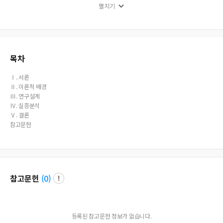
펼치기
fficiently composed in company aspect. Second, reward expectation must be
used as a medium when companies try to offset the leisure constraint of empl
oyees and make then commit to an organization in which practical implicatio
ns that the effect of organizational commitment can be positively increased th
rough this process. As result of the research, researches on leisure constraint of
casino dealers is very lacked in which the subjects of research should not be li
목차
mited to Kangwon Land casino dealers with local speciality in Gangwon-do a
nd the samples should be expanded to casino dealers in other regions or ordi
Ⅰ. 서론
nary businessmen to generalize future research results.
Ⅱ. 이론적 배경
Ⅲ. 연구설계
Ⅳ. 실증분석
Ⅴ. 결론
참고문헌
참고문헌
(
0
)
등록된 참고문헌 정보가 없습니다.