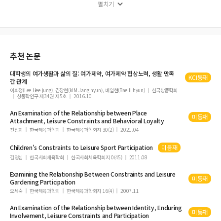
havioral Intention in the Perspective of Food Tourism: Focused on Chinese T
펼치기
ime-honored Catering Brand
소셜미디어 빅데이터 분석을 통한 호텔카지노 인식 변화 연구
대학생들의 전공선택동기 유형별 전공만족도 차이 연구
여가제약에 따른 보상기대가 조직몰입에 미치는 매개 효과에 대한 연구
추천 논문
호텔리어의 온ㆍ오프라인 사회적 네트워크가 경력계획 및 경력성공에 미치는 영향
대학생의 여가생활과 삶의 질: 여가제약, 여가제약 협상노력, 생활 만족
대학생 전공몰입이 자아존중감, 회복탄력성 및 충성도에 미치는 영향
KCI등재
간 관계
이희정(Lee Hee jung), 김장현(kIM Jang hyun), 배일현(Bae Il hyun)
The Impact of Career Adaptability on Job Search Intensity and Employmen
한국상품학회
상품학연구 제34권 제5호
2016.10
t Satisfaction in tourism management senior students: the Mediating role of
the Job Search Intensity
An Examination of the Relationship between Place
미등재
Attachment,
Leisure
Constraints
and Behavioral Loyalty
심리적 계약위반 지각이 호텔종사원의 이직의도에 미치는 영향 연구
전진희
한국체육과학회
한국체육과학회지 30(2)
2021.04
음식관광 온라인구전정보특성이 신뢰, 구전수용, 행동의도에 미치는 영향
Children’s
Constraints
to
Leisure
Sport Participation
미등재
항공사 객실승무원의 여가경험이 여가만족과 심리적 행복감에 미치는 영향
김영심
한국사회체육학회
한국사회체육학회지 0(45)
2011.08
부산 해양관광 실태 및 해양환경오염과 해양관광의 관계에 관한 연구
Examining the Relationship Between
Constraints
and
Leisure
중국 호텔직원들이 인식하는 기업의 사회적 책임활동이 조직유효성에 미치는 영향
미등재
Gardening Participation
우리나라 관광안내표지의 개선을 위한 사례 연구
오세숙
한국체육과학회
한국체육과학회지 16(4)
2007.11
호텔종사원의 도전적⦁방해적 스트레스가 이직의도에 미치는 영향
An Examination of the Relationship between Identity, Enduring
미등재
Involvement,
Leisure
Constraints
and Participation
진로결정이 학습전이에 미치는 영향에 있어 학습몰입의 매개효과