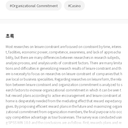
#Organizational Commitment
#Casino
초록
Most researches on leisure constraint are focused on constraint by time, interes
t, facilities, economic power, competence, awareness, and lack of approacha
bility, but there are many differences between researchers in research subjects,
analysis process, and analysis units of constraint factors. There are many limita
tions and difficulties in generalizing research results of leisure constraint and th
ere is necessity to focus on researches on leisure constraint of companies that h
ave local or business specialities. Regarding researches on leisure form, the rela
tion between leisure constraint and organization commitment is analyzed to s
earch factors to increase organizational commitment in which it can be seen t
hat reward plans according to active encouragement and leisure constraint at
home is desperately needed from the mediating effect that reward expectancy
gives. By proposing efficient reward plans in the future and maximizing organi
zational commitment from organization members, the final purpose is to occ
upy competitive advantage as tour businesses. The survey was conducted usin
g SPSS WIN 18.0 and the conclusions are as follow. First, rewards plans and re
ward programs according to leisure constraint should be more diversely and e