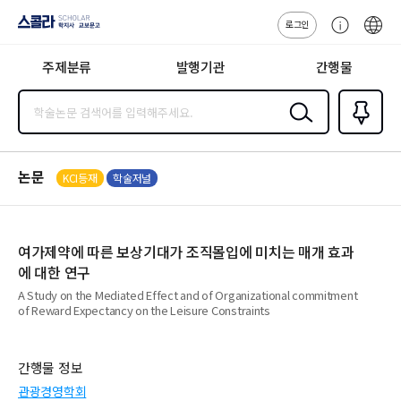
로그인
스콜라
고
ENG
SCHOLAR 학
객
지사·교보문고
주제분류
발행기관
간행물
센
터
검색
즐겨찾
기
0
논문
KCI등재
학술저널
여가제약에 따른 보상기대가 조직몰입에 미치는 매개 효과
에 대한 연구
A Study on the Mediated Effect and of Organizational commitment
of Reward Expectancy on the Leisure Constraints
간행물 정보
관광경영학회