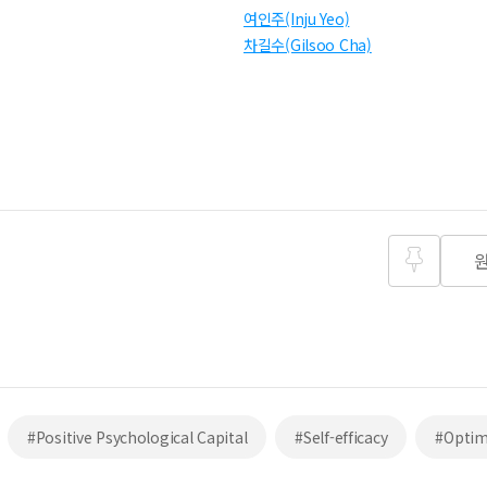
여인주(Inju Yeo)
차길수(Gilsoo Cha)
즐겨찾
기
#Positive Psychological Capital
#Self-efficacy
#Opti