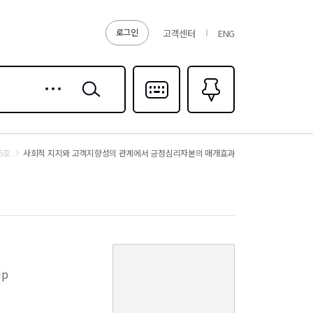
로그인
고객센터
ENG
상세
검색
검색
다국어입력
즐겨찾기
0
5호
사회적 지지와 고객지향성의 관계에서 긍정심리자본의 매개효과
커
버
ip
이
미
지
없