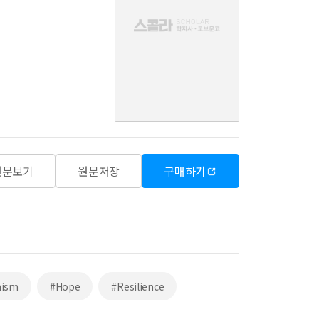
음
원문보기
원문저장
구매하기
mism
#Hope
#Resilience