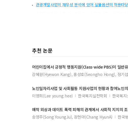
관광개발사업의 재무성 분석에 있어 실물옵션의 적용타당
호텔직원들의 스트레스 유발요인이 직무만족과 이직의도에
직업가치가 조직몰입에 미치는 영향에 있어 사회적 지지
사회적 지지와 고객지향성의 관계에서 긍정심리자본의 
전시회 참관객의 인구통계적 특성과 참가 특성에 따른 정
추천 논문
사회적 문제해결 능력 향상을 위한 호텔현관객실실무의 N
호텔 종사원의 고용환경변화와 조직몰입과의 관계에 경영
어린이집에서 긍정적 행동지원(Class-wide PBS)이 
지역축제 브랜드자산이 브랜드충성도에 미치는 영향
강혜원(Hyewon Kang), 홍성호(Seongho Hong), 정기섭(
의료관광 전문인력의 직무역량이 직무만족과 조직몰입에
여행업 종사자의 감성지능과 직무만족에 관한 연구
노인일자리사업 및 사회활동 지원사업의 현황과 참여노인의
이영희(Lee young hee)
한국복지실천학회
한국복지
애착 외상과 데이트 폭력 피해의 관계에서 사회적 지지의 
송영주(Song YoungJu), 장현아(Chang HyunA)
한국