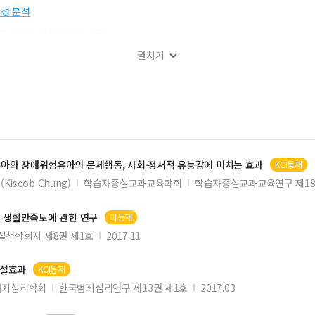
성 분석
 미치는 영향에 관한 연구
펼치기
의 조절효과
매개효과
보매체 이용 차이에 관한 연구
CS 교육 방법
진 신뢰의 조절효과
일반유아와 장애위험유아의 문제행동, 사회·정서적 유능감에 미치는 효과
KCI등재
Kiseob Chung)
학습자중심교과교육학회
학습자중심교과교육연구 제18
 미치는 영향
 생활만족도에 관한 연구
미등재
실천학회지 제8권 제1호
2017.11
조절효과
KCI등재
범죄심리학회
한국범죄심리연구 제13권 제1호
2017.03