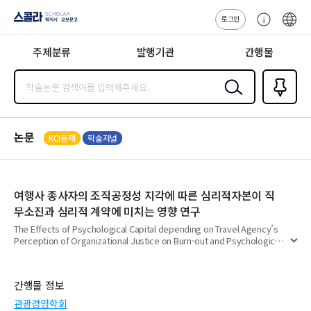
로그인
스콜라
고
ENG
SCHOLAR 학
객
지사·교보문고
주제분류
발행기관
간행물
센
터
검색
즐겨찾
기
0
논문
KCI등재
학술저널
여행사 종사자의 조직공정성 지각에 따른 심리적자본이 직
무소진과 심리적 계약에 미치는 영향 연구
The Effects of Psychological Capital depending on Travel Agency’s
Perception of Organizational Justice on Burn-out and Psychological
펼
Contract
치
기
간행물 정보
관광경영학회