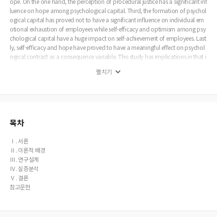
ope. On the one hand, the perception of procedural justice has a significant inf
luence on hope among psychological capital. Third, the formation of psychol
ogical capital has proved not to have a significant influence on individual em
otional exhaustion of employees while self-efficacy and optimism among psy
chological capital have a huge impact on self-achievement of employees. Last
ly, self-efficacy and hope have proved to have a meaningful effect on psychol
ogical contract as a consequence variable. This study has implications in that i
t verifies the necessity of organizational justice which contributes to psycholog
펼치기
ical competence of individual employees in travel agency from administrative
aspects. If further researches on specific recognition factors proceeds, better su
ggestion for marketing will be available.
목차
Ⅰ. 서론
Ⅱ. 이론적 배경
Ⅲ. 연구설계
Ⅳ. 실증분석
Ⅴ. 결론
참고문헌