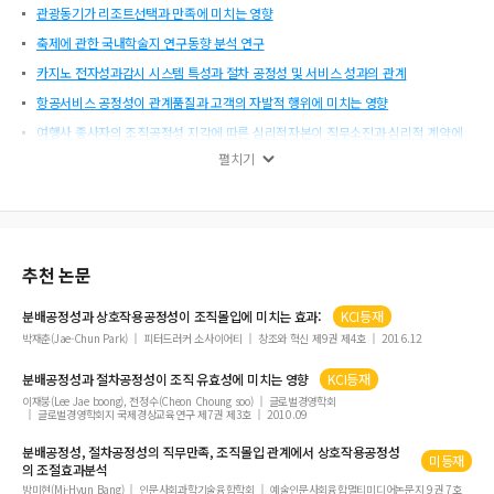
관광동기가 리조트선택과 만족에 미치는 영향
축제에 관한 국내학술지 연구동향 분석 연구
카지노 전자성과감시 시스템 특성과 절차 공정성 및 서비스 성과의 관계
항공서비스 공정성이 관계품질과 고객의 자발적 행위에 미치는 영향
여행사 종사자의 조직공정성 지각에 따른 심리적자본이 직무소진과 심리적 계약에
미치는 영향 연구
펼치기
국내 쇼핑관광지 이미지형성에 관한 연구
MICE 개최지경쟁력, 영향, 혜택 및 지지도에 대한 이해관계자의 인식
圖們江區域延邊韓國客源市場結構與遊客行爲研究
추천 논문
약선음식의 선택속성이 고객만족 및 충성도에 미치는 영향
네트워크 분석기법을 활용한 해양관광 관련 국내 연구동향 분석
분배공정성과 상호작용공정성이 조직몰입에 미치는 효과:
KCI등재
동북아 수도도시의 관광이미지 비교 및 서울의 여행목적지 선택의도 영향요인의 연
박재춘(Jae-Chun Park)
피터드러커 소사이어티
창조와 혁신 제9권 제4호
2016.12
구
분배공정성과 절차공정성이 조직 유효성에 미치는 영향
KCI등재
사회네트워크 구조가 혁신행동과 직무성과에 미치는 영향
이재붕(Lee Jae boong), 전정수(Cheon Choung soo)
글로벌경영학회
축제 자원봉사자의 참여동기, 성취감, 참여몰입, 참여성과와의 영향관계 연구
글로벌경영학회지 국제경상교육연구 제7권 제3호
2010.09
생태관광 해설의 교육적 효과
분배공정성, 절차공정성의 직무만족, 조직몰입 관계에서 상호작용공정성
미등재
의 조절효과분석
방미현(Mi-Hyun Bang)
인문사회과학기술융합학회
예술인문사회융합멀티미디어논문지 9권 7호