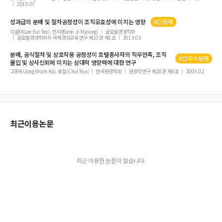
2019.07
성과급의 분배 및 절차공정성이 조직유효성에 미치는 영향
KCI등재
이을터(Lee Eul-Teo), 전지명(eon Ji-Myoung)
글로벌경영학회
글로벌경영학회지 국제경상교육연구 제10권 제1호
2013.03
분배, 공식절차 및 상호작용 공정성이 호텔종사자의 직무만족, 조직
KCI우수등재
몰입 및 상사신뢰에 미치는 상대적 영향력에 대한 연구
고종욱(Jong-Wook Ko), 류철(Chul Ryu)
한국관광학회
관광학연구 제28권 제4호
2005.02
최근이용논문
최근 이용한 논문이 없습니다.