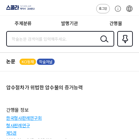
로그인
스콜라
고
ENG
SCHOLAR 학
객
지사·교보문고
주제분류
발행기관
간행물
센
터
검색
즐겨찾
기
0
논문
KCI등재
학술저널
압수절차가 위법한 압수물의 증거능력
간행물 정보
한국형사판례연구회
형사판례연구
제5권