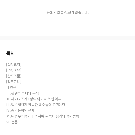
등록된 초록 정보가 없습니다.
목차
[결정요지]
[결정이유]
[참조조문]
[참조판례]
〔연구〕
Ⅰ. 판결의 의미와 논점
Ⅱ. 제217조 제1항의 의미와 위헌 여부
Ⅲ. 압수절차가 위법한 압수물의 증거능력
Ⅳ. 증거동의의 문제
Ⅴ. 위법수집증거에 의하여 획득한 증거의 증거능력
Ⅵ. 결론