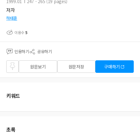
1999.01
247 - 265 (19 pages)
저자
하태훈
이용수
5
인용하기
공유하기
즐겨
원문보기
원문저장
구매하기
찾기
키워드
초록