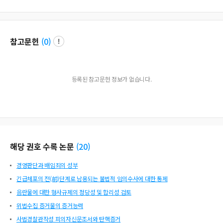
참고문헌
(
0
)
등록된 참고문헌 정보가 없습니다.
해당 권호 수록 논문
(
20
)
경영판단과 배임죄의 성부
긴급체포의 전(前)단계로 남용되는 불법적 임의수사에 대한 통제
음란물에 대한 형사규제의 정당성 및 합리성 검토
위법수집 증거물의 증거능력
사법경찰관작성 피의자신문조서와 탄핵증거