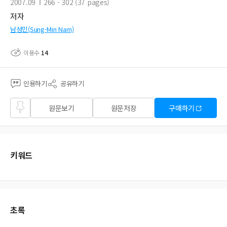
2007.09
266 - 302 (37 pages)
저자
남성민(Sung-Min Nam)
이용수
14
인용하기
공유하기
즐겨
원문보기
원문저장
구매하기
찾기
키워드
초록