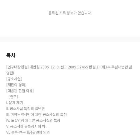
등록된 초록 정보가 없습니다.
목차
[연구대상판결] 대법원 2005. 12. 9. 선고 2005도7465 판결 1) (제3부 주심대법관 김
영란)
[공소사실]
[재판의 경과]
[대법원 판결 이유]
〔연구〕
I. 문제 제기
II. 공소사실 특정의 일반론
III. 마약투약사범에 대한 공소사실의 특정
IV. 모발감정에 따른 공소사실의 특정
V. 공소사실 불특정시의 처리
VI. 결론-연구대상판결의 의의