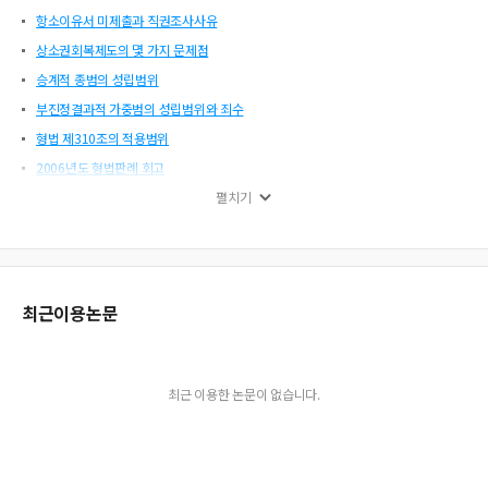
항소이유서 미제출과 직권조사사유
상소권회복제도의 몇 가지 문제점
승계적 종범의 성립범위
부진정결과적 가중범의 성립범위와 죄수
형법 제310조의 적용범위
2006년도 형법판례 회고
아동전문 인터뷰어와 성추행피해아동의 인터뷰 진술녹화 비디오테이프의 증거능력
펼치기
과 증명력
경찰관의 무기사용에 대한 정당방위의 성립여부
피의자의 진술을 내용으로 하는 사법 정 찰관의 진술의 증거 능력
공시송달과 상소권회복청구
최근이용논문
배임행위의 거래상대방의 형사책임
형사판례연구 제15권 목차
마약투약사범에 대한 공소사실 특정
최근 이용한 논문이 없습니다.
공판중심주의와 참고인진술조서
예방적 정당방위의 성립가능성