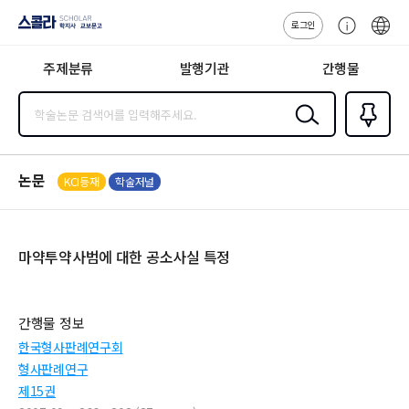
로그인
스콜라
고
ENG
SCHOLAR 학
객
지사·교보문고
주제분류
발행기관
간행물
센
터
검색
즐겨찾
기
0
논문
KCI등재
학술저널
마약투약사범에 대한 공소사실 특정
간행물 정보
한국형사판례연구회
형사판례연구
제15권