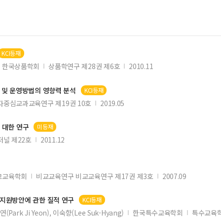
KCI등재
한국상품학회
상품학연구 제28권 제6호
2010.11
 및 운영방법의 영향력 분석
KCI등재
자중심교과교육연구 제19권 10호
2019.05
에 대한 연구
미등재
널 제22호
2011.12
교교육학회
비교교육연구 비교교육연구 제17권 제3호
2007.09
 지원방안에 관한 질적 연구
KCI등재
(Park Ji Yeon), 이숙향(Lee Suk-Hyang)
한국특수교육학회
특수교육학