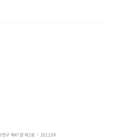
연구 제47권 제2호
2012.09