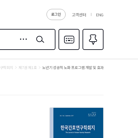
로그인
고객센터
ENG
상세
검색
검색
다국어입력
즐겨찾기
0
구학회지
제7권 제1호
노년기 성공적 노화 프로그램 개발 및 효과