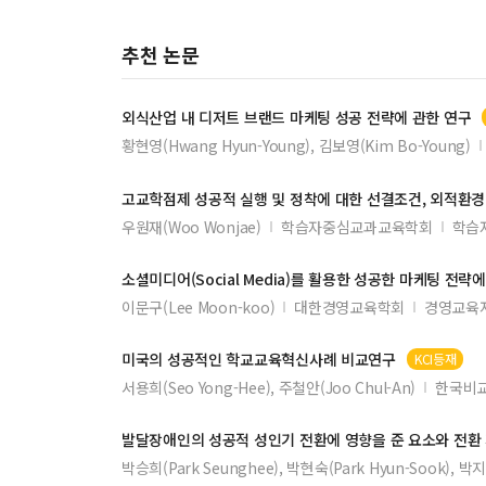
추천 논문
외식산업 내 디저트 브랜드 마케팅 성공 전략에 관한 연구
황현영(Hwang Hyun-Young), 김보영(Kim Bo-Young)
고교학점제 성공적 실행 및 정착에 대한 선결조건, 외적환경
우원재(Woo Wonjae)
학습자중심교과교육학회
학습
소셜미디어(Social Media)를 활용한 성공한 마케팅 전략
이문구(Lee Moon-koo)
대한경영교육학회
경영교육저
미국의 성공적인 학교교육혁신사례 비교연구
KCI등재
서용희(Seo Yong-Hee), 주철안(Joo Chul-An)
한국비
발달장애인의 성공적 성인기 전환에 영향을 준 요소와 전환
박승희(Park Seunghee), 박현숙(Park Hyun-Sook), 박지연