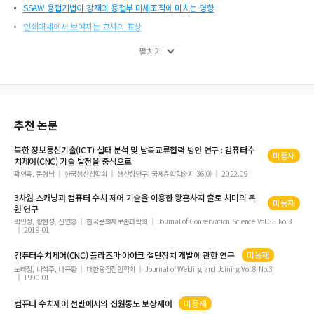
SSAW 용접기법이 강재의 용접부 미세조직에 미치는 영향
인쇄매체에서 보여지는 교사의 표상
산업기술연구논문지 제28권 1호 목차
펼치기
IoT를 위한 저 전력 경량 프로토콜 기반의 에너지 최적화 연구
추천 논문
북한 정보통신기술(ICT) 실태 분석 및 남북교류협력 방안 연구 :
컴퓨터수
미등재
치제어
(CNC) 기술 발전을 중심으로
곽인옥, 문형남
한국생산성학회
생산성연구: 국제융합학술지 36(0)
2022.09
3차원 스캐닝과
컴퓨터
수치
제어
기술을 이용한 왕흥사지 출토 치미의 복
미등재
원 연구
박민정, 황현성, 신연홍
한국문화재보존과학회
Journal of Conservation Science Vol.35 No.3
2019.01
컴퓨터수치제어
(CNC) 플라즈마 아아크 절단장치 개발에 관한 연구
미등재
노태정, 나석주, 나규환
대한용접접합학회
Journal of Welding and Joining Vol.8 No.3
1990.01
컴퓨터
수치제어
선반에서의 진원통도 보상
제어
미등재