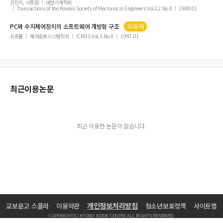
강민식, 이종원
대한기계학회
Transactions of the Korean Society of Mechanical Engineers Vol.12 No.4
1988.01
PC와
수치제어
장치의 소프트웨어 개방형 구조
미등재
최종률
제어로봇시스템학회
ICROS Vol.3 No.4
1997.01
최근이용논문
최근 이용한 논문이 없습니다.
개인정보처리방침
교보문고 스콜라
이용약관
청소년보호정책
사이트맵
COPYRIGHT(C) KYOBO BOOK CENTRE ALL RIGHTS RESERVED.