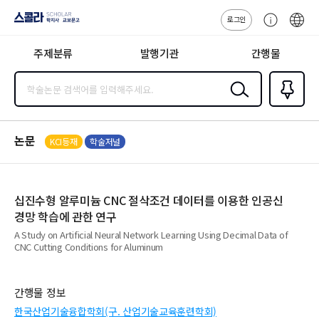
로그인
스콜라
고
ENG
SCHOLAR 학
객
지사·교보문고
주제분류
발행기관
간행물
센
터
검색
즐겨찾
기
0
논문
KCI등재
학술저널
십진수형 알루미늄 CNC 절삭조건 데이터를 이용한 인공신
경망 학습에 관한 연구
A Study on Artificial Neural Network Learning Using Decimal Data of
CNC Cutting Conditions for Aluminum
간행물 정보
한국산업기술융합학회(구. 산업기술교육훈련학회)