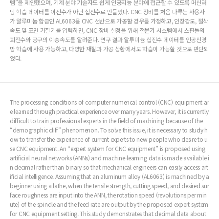
템”을 제안했으며, 기계 분야 기술자도 쉽게 인공지능 분야에 접근할 수 있도록 머신러
닝 학습 데이터를 이진수가 아닌 십진수로 만들었다. CNC 장비를 처음 다루는 사용자
가 알루미늄 합금인 AL6063을 CNC 선반으로 가공할 경우를 가정하고, 인장강도, 절삭
속도 및 표면 거칠기를 입력하면, CNC 장비 설정을 위해 전문가 시스템에서 스핀들의
회전수와 공구의 이송속도를 알려준다. 연구 결과 알루미늄 십진수 데이터를 인공신경
망 학습에 사용 가능하고, 다양한 재질과 가공 상황에서도 학습이 가능할 것으로 판단되
었다.
The processing conditions of computer numerical control (CNC) equipment ar
e learned through practical experience over many years. However, it is currently
difficult to train professional experts in the field of machining because of the
“demographic cliff” phenomenon. To solve this issue, it is necessary to study h
ow to transfer the experience of current experts to new people who desire to u
se CNC equipment. An “expert system for CNC equipment” is proposed using
artificial neural networks (ANNs) and machine-learning data is made available i
n decimal rather than binary so that mechanical engineers can easily access art
ificial intelligence. Assuming that an aluminum alloy (AL6063) is machined by a
beginner using a lathe, when the tensile strength, cutting speed, and desired sur
face roughness are input into the ANN, the rotation speed (revolutions per min
ute) of the spindle and the feed rate are output by the proposed expert system
for CNC equipment setting. This study demonstrates that decimal data about