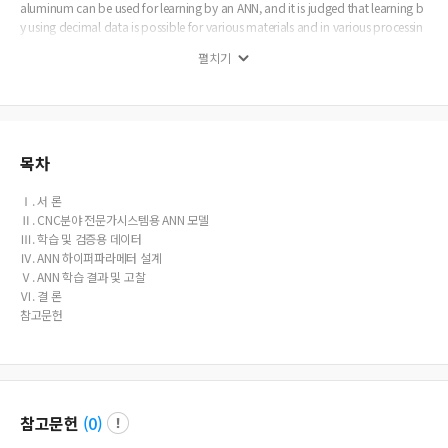
aluminum can be used for learning by an ANN, and it is judged that learning b
y using decimal data is possible for various materials and in various processin
g situations.
펼치기
목차
Ⅰ. 서 론
Ⅱ. CNC분야 전문가시스템용 ANN 모델
Ⅲ. 학습 및 검증용 데이터
Ⅳ. ANN 하이퍼파라메터 설계
Ⅴ. ANN 학습 결과 및 고찰
Ⅵ. 결 론
참고문헌
참고문헌
(
0
)