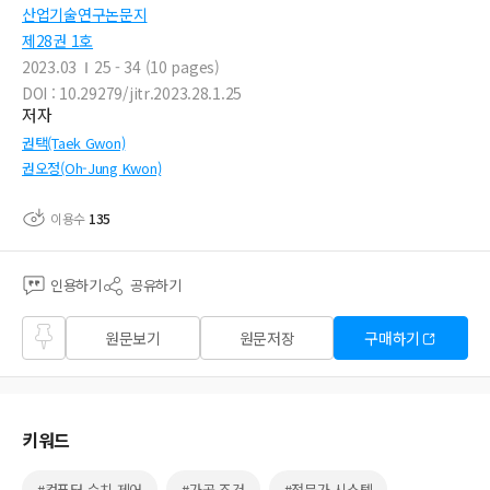
산업기술연구논문지
제28권 1호
2023.03
25 - 34 (10 pages)
DOI : 10.29279/jitr.2023.28.1.25
저자
권택(Taek Gwon)
권오정(Oh-Jung Kwon)
이용수
135
인용하기
공유하기
즐겨
원문보기
원문저장
구매하기
찾기
키워드
#컴퓨터 수치 제어
#가공 조건
#전문가 시스템