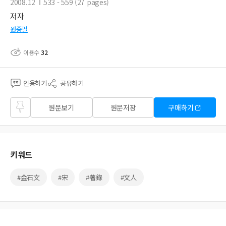
2008.12
533 - 559 (27 pages)
저자
원종필
이용수
32
인용하기
공유하기
즐겨
원문보기
원문저장
구매하기
찾기
키워드
#金石文
#宋
#著錄
#文人