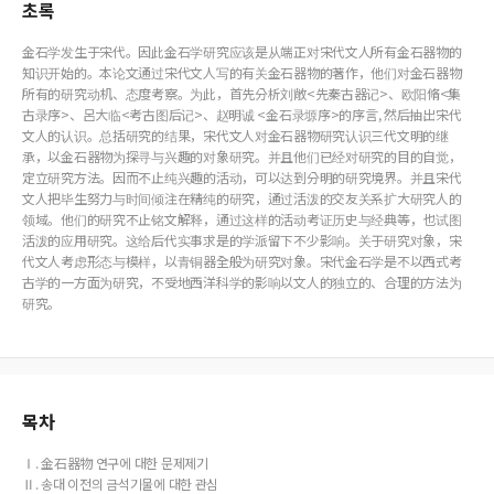
초록
金石学发生于宋代。因此金石学研究应该是从端正对宋代文人所有金石器物的
知识开始的。本论文通过宋代文人写的有关金石器物的著作，他们对金石器物
所有的研究动机、态度考察。为此，首先分析刘敞<先秦古器记>、欧阳脩<集
古录序>、呂大临<考古图后记>、赵明诚 <金石录塬序>的序言, 然后抽出宋代
文人的认识。总括研究的结果，宋代文人对金石器物研究认识三代文明的继
承，以金石器物为探寻与兴趣的对象研究。并且他们已经对研究的目的自觉，
定立研究方法。因而不止纯兴趣的活动，可以达到分明的研究境界。并且宋代
文人把毕生努力与时间倾注在精纯的研究，通过活泼的交友关系扩大研究人的
领域。他们的研究不止铭文解释，通过这样的活动考证历史与经典等，也试图
活泼的应用研究。这给后代实事求是的学派留下不少影响。关于研究对象，宋
代文人考虑形态与模样，以青铜器全般为研究对象。宋代金石学是不以西式考
古学的一方面为研究，不受地西洋科学的影响以文人的独立的、合理的方法为
研究。
목차
Ⅰ. 金石器物 연구에 대한 문제제기
Ⅱ. 송대 이전의 금석기물에 대한 관심