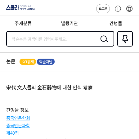
로그인
스콜라
고
ENG
SCHOLAR 학
객
지사·교보문고
주제분류
발행기관
간행물
센
터
검색
즐겨찾
기
0
논문
KCI등재
학술저널
宋代 文人들의 金石器物에 대한 인식 考察
간행물 정보
중국인문학회
중국인문과학
제40집