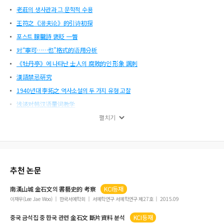
老莊의 생사관과 그 문학적 수용
王符之《潜夫论》的引诗初探
포스트 朦朧詩 褒貶 一瞥
对“寧可……也”格式的语用分析
《牡丹亭》에 나타난 士人의 腐敗的인 形象 諷刺
漢語禁忌硏究
1940년대 李拓之 역사소설의 두 가지 유형 고찰
浅谈对韩汉语量词教学
納西東巴文字에 담겨진 納西族의 生死觀
펼치기
中國人文學會 會則 외
生死와 관련한 古代字形의 분석을 통한 고대 중국인의 生死觀 탐색
《現代漢語詞典》의 ‘甲xx’형 형용사 표제어
추천 논문
劉 文筆論의 性格에 관한 검토
柳宗元書信中的友誼性質
南漢山城
金石文
의 書藝史的 考察
KCI등재
우렁각시 고사를 통한 한·중 양국 문화의 보편성과 특수성 고찰
이재우(Lee Jae Woo)
한국서예학회
서예학연구 서예학연구 제27호
2015.09
唐 韓愈와 朝鮮 正祖의 ‘文論’에 대한 考察
중국 금석집 중 한국 관련
金石文
斷片資料 분석
KCI등재