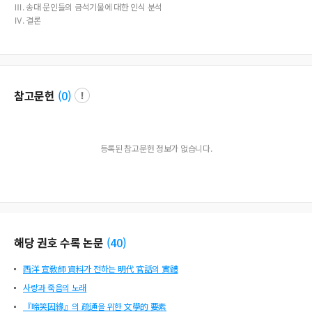
Ⅲ. 송대 문인들의 금석기물에 대한 인식 분석
Ⅳ. 결론
참고문헌
(
0
)
등록된 참고문헌 정보가 없습니다.
해당 권호 수록 논문
(
40
)
西洋 宣敎師 資料가 전하는 明代 官話의 實體
사랑과 죽음의 노래
『啼笑因緣』의 疏通을 위한 文學的 要素