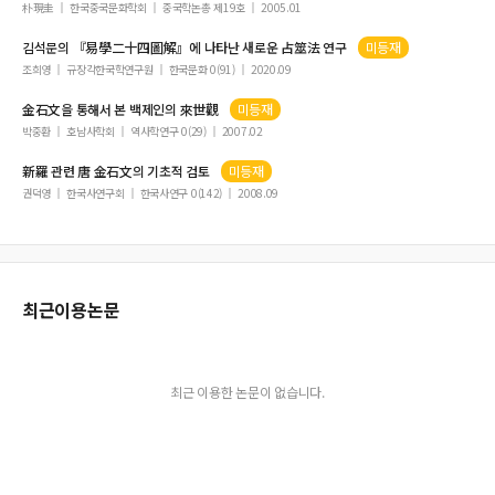
신화에 나타난 고대 중국인의 생사관
朴現圭
한국중국문화학회
중국학논총 제19호
2005.01
대중의 국민화
김석문
의 『易學二十四圖解』에 나타난 새로운 占筮法 연구
미등재
중국어 교제능력 향상을 위한 고찰
조희영
규장각한국학연구원
한국문화 0(91)
2020.09
孔孟의 생사관과 그 문학적 수용
金石文
을 통해서 본 백제인의 來世觀
미등재
말레이시아 종족폭동과 화교와의 관계에 대한 고찰
박중환
호남사학회
역사학연구 0(29)
2007.02
韩国留学生汉语水平考试焦虑产生的原因分析以及消除策略: 以烟台韩国留学
新羅 관련 唐
金石文
의 기초적 검토
미등재
生为例
권덕영
한국사연구회
한국사연구 0(142)
2008.09
敦煌 變文에 나타난 天上 研究
古代漢語 助詞 ‘之’의 機能에 관한 新論
才子佳人型 故事의 淵源 考察
董其昌의 ‘所行’과 ‘所論’ 상호모순樣相 고찰
최근이용논문
『莊子․養生主』편 자구분석
宋代 文人들의 金石器物에 대한 인식 考察
太姒의 인물 형상과 그 문화콘텐츠 구축 현황에 대한 소고
최근 이용한 논문이 없습니다.
中國文學史 分期 문제 논의과정 검토
《苗族古歌》 考察
‘明末小品’과 李贄散文의 ‘小品’적 특성 고찰