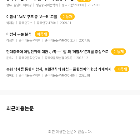
对外汉字教学中元语言意识的培养
맹유, 김영희, 이미경
영남중국어문학회
중국어문학 0(90)
2022.08
『顔氏家訓』 『音辭』篇의 語音觀과 漢語語音 연구상의 가치
이합사
‘AxB’ 구조 중 ‘A一B’ 고찰
미등재
汉魏六朝小说艺术技巧浅析
박애양
중국연구소
중국연구 47(0)
2009.11
荀子의 聖人論 硏究
이합사
구문 분석
미등재
秦石刻文字의 演變과 特徵에 대한 考察
이금희
중국어문논역학회
중국어문논역총간 0(21)
2007.08
俠과 情의 交錯融合
현대중국어 어법단위에 대한 小考 ― ‘절’과 ‘
이합사
’문제를 중심으로
미등재
중국인문과학 제53집 목차
문유미
중국어문학연구회
중국어문학논집 0(95)
2015.12
韩国学生汉语动宾式离合词教学习得研究
동형 삭제를 통한
이합사
, 불완전사의 형성— 준한정어의 형성 기제까지
미등재
중국 독립다큐멘터리의 제작, 전파 네트워크와 ‘독립’의 함의
정혜인
중국어문논역학회
중국어문논역총간 0(48)
2021.01
최근이용논문
최근 이용한 논문이 없습니다.