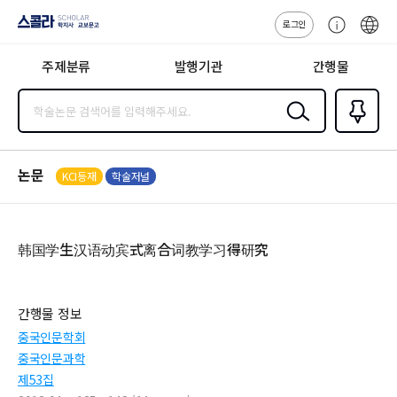
로그인
스콜라
고
ENG
SCHOLAR 학
객
지사·교보문고
주제분류
발행기관
간행물
센
터
검색
즐겨찾
기
0
논문
KCI등재
학술저널
韩国学生汉语动宾式离合词教学习得研究
간행물 정보
중국인문학회
중국인문과학
제53집