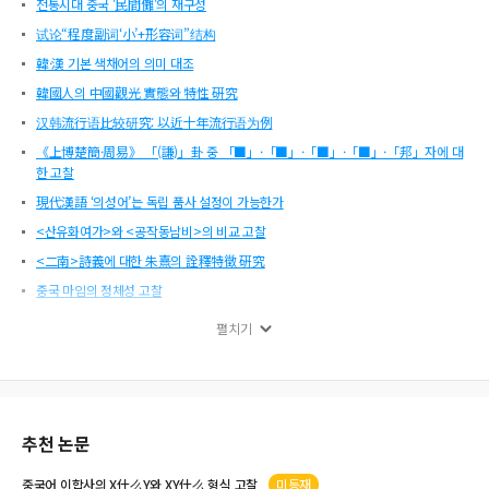
전통시대 중국 '民間儺'의 재구성
试论“程度副词‘小’+形容词”结构
韓·漢 기본 색채어의 의미 대조
韓國人의 中國觀光 實態와 特性 硏究
汉韩流行语比较研究: 以近十年流行语为例
《上博楚簡·周易》 「(謙)」卦 중 「■」·「■」·「■」·「■」·「邦」자에 대
한 고찰
現代漢語 ‘의성어’는 독립 품사 설정이 가능한가
<산유화여가>와 <공작동남비>의 비교 고찰
<二南>詩義에 대한 朱熹의 詮釋特徵 硏究
중국 마임의 정체성 고찰
조선왕조 문화의 청 왕조 전파 고찰
펼치기
역사서사(歷史敍事)에서 문학서사(文學敍事)로
明代 茶文化 양상과 文人의 審美意識
《說苑》에 나타난 ‘所’ 고찰
六朝江南都市的拓展與文學的新變
추천 논문
고대 중국문학에 나타난 뽕나무(桑) 이미지의 상징성 고찰
중국어
이합사
의 X什么Y와 XY什么 형식 고찰
미등재