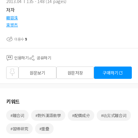
2013.04
135 - 148 (14 pages)
저자
韓容洙
束赟杰
이용수
9
인용하기
공유하기
즐겨
원문보기
원문저장
구매하기
찾기
키워드
#離合词
#對外漢語敎學
#配價成分
#动宾式離合词
#習得硏究
#重疊