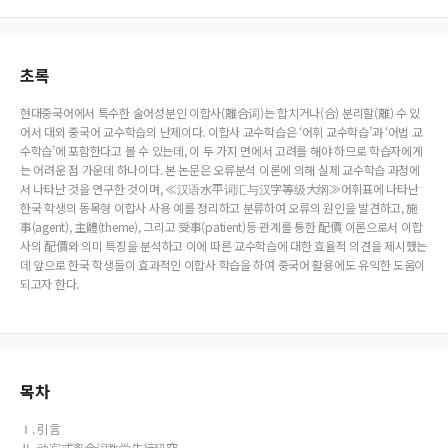
초록
현대중국어에서 특수한 술어성분인 이합사(離合词)는 합치거나(合) 분리할(離) 수 있
어서 대외 중국어 교수학습의 난제이다. 이합사 교수학습은 ‘어휘 교수학습’과 ‘어법 교
수학습’에 포함한다고 볼 수 있는데, 이 두 가지 면에서 고려를 해야 하므로 학습자에게
는 어려운 점 가운데 하나이다. 본 논문은 오류분석 이론에 의해 실제 교수학습 과정에
서 나타난 것을 연구한 것이며, ≪汉语水平词汇与汉字等级大纲≫어휘표에 나타난
한국 학생의 동목형 이합사 사용 예를 정리하고 분류하여 오류의 원인을 발견하고, 施
事(agent), 主體(theme), 그리고 受事(patient)등 관계를 통한 配價 이론으로서 이합
사의 配價와 의미 특징을 분석하고 이에 따른 교수학습에 대한 효율적 의견을 제시했는
데 앞으로 한국 학생들이 효과적인 이합사 학습을 하여 중국어 활용에도 유익한 도움이
되고자 한다.
목차
Ⅰ. 引言
Ⅱ. 动宾式离合词教学先行研究