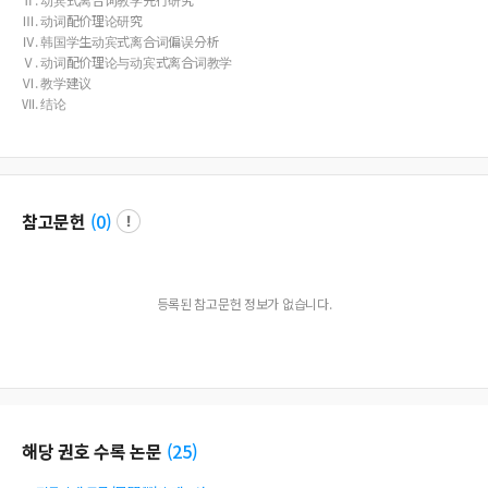
Ⅲ. 动词配价理论研究
Ⅳ. 韩国学生动宾式离合词偏误分析
Ⅴ. 动词配价理论与动宾式离合词教学
Ⅵ. 教学建议
Ⅶ. 结论
참고문헌
(
0
)
등록된 참고문헌 정보가 없습니다.
해당 권호 수록 논문
(
25
)