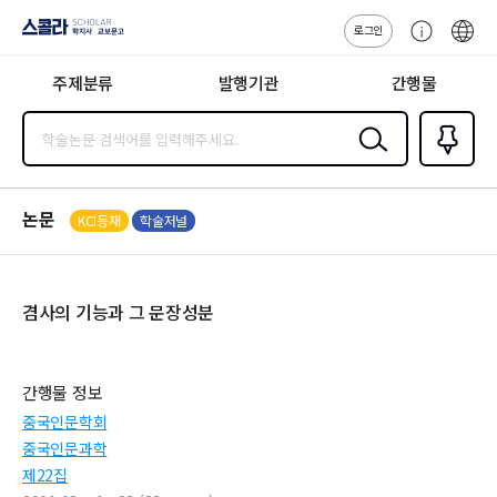
로그인
스콜라
고
ENG
SCHOLAR 학
객
지사·교보문고
주제분류
발행기관
간행물
센
터
검색
즐겨찾
기
0
논문
KCI등재
학술저널
겸사의 기능과 그 문장성분
간행물 정보
중국인문학회
중국인문과학
제22집