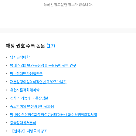
등록된 참고문헌 정보가 없습니다.
해당 권호 수록 논문
(
17
)
당시공백미학
명대 직업희반과 군상성 희곡활동에 관한 연구
명ㆍ청대민가선집연구
재론정령여성의식적연변 (1927-1942)
유협시론적화해미학
겸사의 기능과 그 문장성분
중고한어의 변천과 현대관화음
명, 야아적유형성화무형성여상태형용사 화수량명적조합서열
중국청대유서론석
《철백구》지방극의 강조