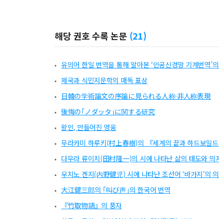
해당 권호 수록 논문
(
21
)
유의어 한일 번역을 통해 알아본 ‘인공신경망 기계번역’의
제국과 식민지문학의 매독 표상
日韓の学術論文の序論に見られる人称·非人称表現
後悔の｢ノダッタ｣に関する研究
왕인, 만들어진 영웅
무라카미 하루키(村上春樹)의 『세계의 끝과 하드보일
다무라 류이치(田村隆一)의 시에 나타난 삶의 태도와 의
우치노 겐지(内野健児) 시에 나타난 조선어 ‘바가지’의 
大江健三郎의 ｢叫び声｣의 한국어 번역
『竹取物語』의 풍자