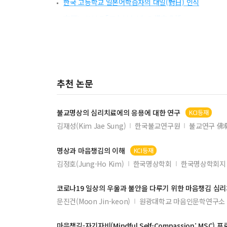
한국 고등학교 일본어학습자의 대일(對日) 인식
文頭における｢でなければ｣の構文分析
『다마우사기玉兎』에 보이는 놀이로서의 독서
宮崎駿『ハウルの動く城』論
日本語の無生主語中間構文と降格受動構文の生態心
추천 논문
일본어 수업에서의 유튜브 활용
니시와키 준자부로(西脇順三郎)와 김춘수(金春洙)의 비
불교명상의 심리치료에의 응용에 대한 연구
KCI등재
非典型的な使役構文と共起する｢副詞｣に関する研究
김재성(Kim Jae Sung)
한국불교연구원
불교연구 佛
慶長版『倭玉篇』唇内撥音字의 漢字音 연구
일본어학 연구를 위한 새로운 통계적 방법의 모색
명상과
마음
챙김의 이해
KCI등재
김정호(Jung-Ho Kim)
한국명상학회
한국명상학회지 
바킨(馬琴) 일기를 통해 본 19세기 에도의 화재
코로나19 일상의 우울과 불안을 다루기 위한
마음
챙김 심리
문진건(Moon Jin-keon)
원광대학교 마음인문학연구소
마음
챙김-자기자비(Mindful Self-Compassion: M