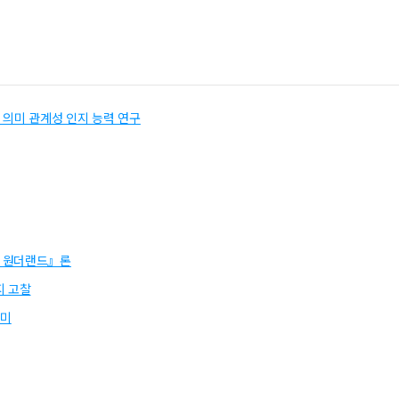
 의미 관계성 인지 능력 연구
드 원더랜드』론
지 고찰
의미