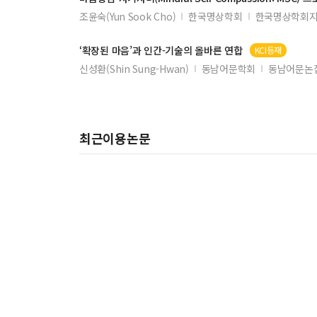
조윤숙(Yun Sook Cho)
한국명상학회
한국명상학회지 
‘확장된
마음
’과 인간-기술의 올바른 연합
KCI등재
신성환(Shin Sung-Hwan)
동남어문학회
동남어문논집
최근이용논문