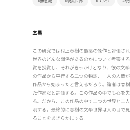
#無意識
#現実世界
#ユング
#統
초록
この研究では村上春樹の最高の傑作と評価されて
世界のどんな關係があるのかについて考察する
賞を授賞し、それがきっかけとなり、彼の文学
の作品から平行する二つの物語、一人の人間が
作品から始まったと言えるだろう。論者は春樹
た作家だと評価する。この作品の中でも心を失
る。だから、この作品の中で二つの世界と二人
明する。最終的に春樹の文学世界は人の目で見
ることをあきらかにする。