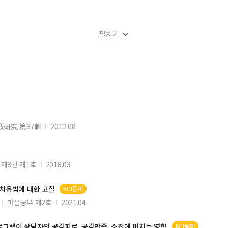
펼치기
理学的研究
교문학적 작품 연구
敎硏究 第37輯
2012.08
제8권 제1호
2018.03
치유법에 대한 고찰
KCI등재
마음공부 제2호
2021.04
SC) 프로그램이 상담자의 공감피로, 공감만족, 소진에 미치는 영향
KCI등재