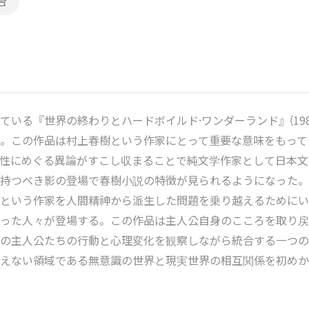
合
いる『世界の終わりとハードボイルド·ワンダーランド』(19
。この作品は村上春樹という作家にとって重要な意味をもって
性にめぐる異論がすこし収まることで純文学作家として日本文
持つべき影の登場で春樹小説の特徵が見られるようになった。
という作家を人間精神から派生した問題を乗り越えるためにい
った人々が登場する。この作品は主人公自身のこころを取り戻
の主人公たちの行動と心理変化を観察しながら統合する一つの
えない領域である無意識の世界と現実世界の相互関係を初めか