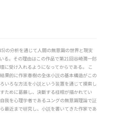
85)の分析を通じて人間の無意識の世界と現実
いる。その理由はこの作品で第21回谷崎潤一郎
壇に受け入れるようになってからである。 こ
結果的に作家春樹の全体小説の基本構造がこの
ろいろな方法を小説という装置を通じて摸索し
すために葛藤し、決斷する様相が描かれてい
自我を心理学者であるユングの無意識理論で証
ら最近まで研究し、小説を書いてきた作家であ