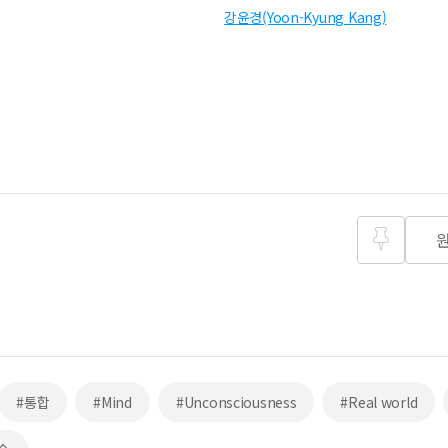
강윤경(Yoon-Kyung Kang)
즐겨찾
기
#통합
#Mind
#Unconsciousness
#Real world