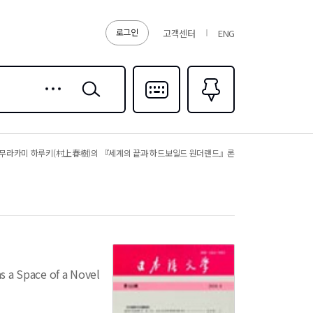
로그인
고객센터
ENG
상세
검색
검색
다국어입력
즐겨찾기
0
무라카미 하루키(村上春樹)의 『세계의 끝과 하드보일드 원더랜드』론
 a Space of a Novel