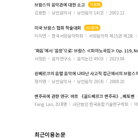
브람스
의 음악관에 대한 소고
미등재
김용한
낭만음악사
낭만음악 14(2)
2002.12
미국
브람스
협회 학술대회
KCI등재
이지연
한국서양음악학회
서양음악학 제15권 제2호
‘화음’에서 ‘음향’으로:
브람스
≪피아노곡집≫ Op. 119, N
서정은
음악연구소
음악논단 49(0)
2023.04
쇤베르크의 음렬 음악에 나타난 사고적 접근에서의
브람스
정지영
낭만음악사
낭만음악 20(4)
2008.10
변주곡에 관한 연구: 바흐 《골드베르크 변주곡》, 베토벤
Fang Lan, 조대명
사단법인 한국융합기술연구학회
아
최근이용논문