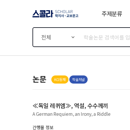
주제분류
스콜라 SCHOLAR 학지사·
교보문고
전체
논문
KCI등재
학술저널
≪독일 레퀴엠≫, 역설, 수수께끼
A German Requiem, an Irony, a Riddle
간행물 정보