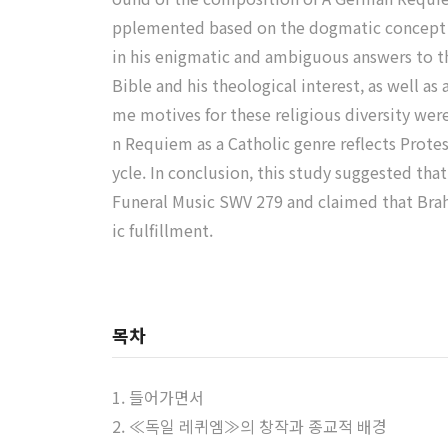
pplemented based on the dogmatic concept o
in his enigmatic and ambiguous answers to th
Bible and his theological interest, as well as
me motives for these religious diversity were
n Requiem as a Catholic genre reflects Protes
ycle. In conclusion, this study suggested th
Funeral Music SWV 279 and claimed that Brahm
ic fulfillment.
목차
1. 들어가면서
2. ≪독일 레퀴엠≫의 창작과 종교적 배경