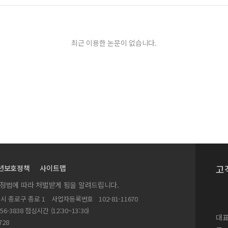
최근 이용한 논문이 없습니다.
고
년보호정책
사이트맵
실정법에 따라 처벌받게 됨을 알려드립니다.
별시 종로구 종로 1
사업자등록번호
102-81-11670
156-3838 점심시간 (12:30~13:30)
대표
728