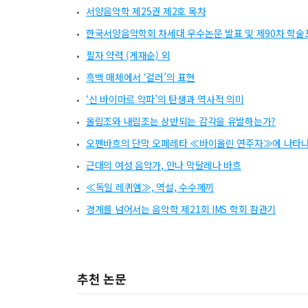
서양음악학 제25권 제2호 목차
한국서양음악학회 차세대 우수논문 발표 및 제90차 학술
필자 약력 (게재순) 외
흑백 매체에서 ‘컬러’의 표현
‘신 바이마르 악파’의 탄생과 역사적 의미
올림조와 내림조는 상반되는 감각을 유발하는가?
오펜바흐의 단막 오페레타 ≪바이올린 연주자≫에 나타나
근대의 여성 음악가, 안나 막달레나 바흐
≪독일 레퀴엠≫, 역설, 수수께끼
경계를 넘어서는 음악학 제21회 IMS 학회 참관기
추천 논문