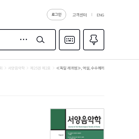
로그인
고객센터
ENG
상세
검색
검색
다국어입력
즐겨찾기
0
회
서양음악학
제25권 제2호
≪독일 레퀴엠≫, 역설, 수수께끼