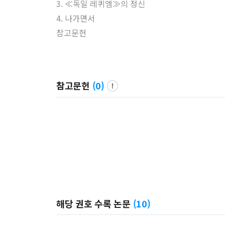
3. ≪독일 레퀴엠≫의 정신
4. 나가면서
참고문헌
참고문헌
(
0
)
해당 권호 수록 논문
(
10
)