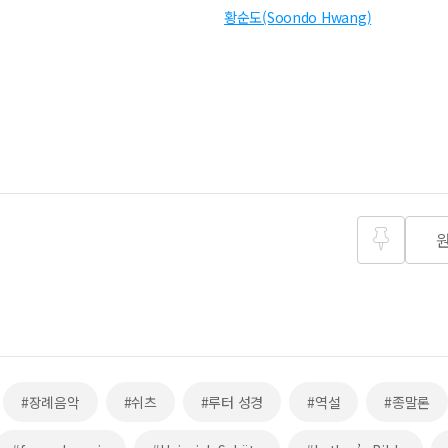
황순도(Soondo Hwang)
즐겨찾
기
#장례음악
#쉬츠
#루터 성경
#역설
#종말론