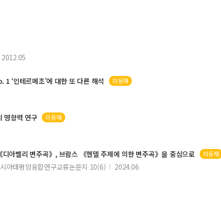
2012.05
o. 1 ‘인테르메조’에 대한 또 다른 해석
미등재
의 영향력 연구
미등재
 《디아벨리 변주곡》,
브람스
《헨델 주제에 의한 변주곡》을 중심으로
미등재
시아태평양융합연구교류논문지 10(6)
2024.06