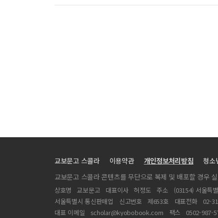
교보문고 스콜라
이용약관
개인정보처리방침
청소
교보문고 스콜라 콘텐츠를 무단으로 복제 및 배포할 경우 
상호명
교보문고
대표이사
허정도
주소
(03154) 서울특
서울특별시 통신판매업
신고번호
제653호
대표전화
02-3
대표 이메일
scholar@kyobobook.com
팩스
0502-987-5