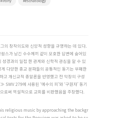
#irony
#eschatology
 그의 창작의도와 신앙적 성향을 규명하는 데 있다.
브람스가 남긴 수수께끼 같이 모호한 답변에 숨어있
 성경과의 밀접 한 관계와 신학적 관심을 알 수 있
이렇게 다양한 종교 분파들의 공통적인 동기는 부패한
하고 개신교적 종말론을 반영했고 전 악장의 구성
WV 279에 사용된 ‘예수의 피’와 ‘구원자’ 동기
 으로써 역설적으로 교회를 비판했음을 주장했다.
 his religious music by approaching the backgr
cal texts for the Requiem was asked to be su