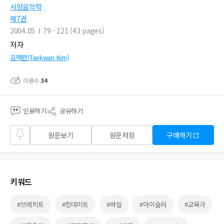
서양음악학
제7권
2004.05
79 - 121 (43 pages)
저자
김택완(Taekwan Kim)
이용수
34
인용하기
공유하기
즐겨
원문보기
원문저장
구매하기
찾기
키워드
#브레히트
#힌데미트
#바일
#아이슬러
#교육극