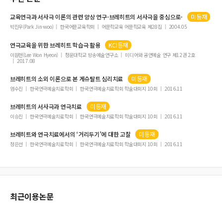
교육연극과 서사극 이론의 관련 양상 연구-
브레히트
의 서사극을 중심으로-
미등재
박진우(Park Jin-woo)
한국어문교육학회
어문학교육 어문학교육 제28집
2004.05
연극교육을 위한
브레히트
학습극 활용
KCI등재
이원현(Lee Won Hyeon)
청운대학교 방송예술연구소
미디어와 공연예술 연구 제12권 2호
2017.08
브레히트
의 소외 이론으로 본 게슈탈트 심리치료
미등재
엄수진
한국연극예술치료학회
한국연극예술치료학회 학술대회지 10회
2016.11
브레히트
의 서사극과 연극치료
미등재
이승진
한국연극예술치료학회
한국연극예술치료학회 학술대회지 10회
2016.11
브레히트
와 연극치료에서의 ‘거리두기’에 대한 고찰
미등재
정은선
한국연극예술치료학회
한국연극예술치료학회 학술대회지 10회
2016.11
최근이용논문