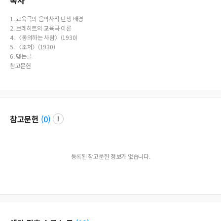
목차
1. 교육극의 음악사적 탄생 배경
2. 브레히트의 교육극 이론
4. 〈동의하는 사람〉(1930)
5. 〈조처〉(1930)
6. 맺는글
참고문헌
참고문헌
(
0
)
등록된 참고문헌 정보가 없습니다.