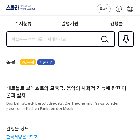
로그인
스콜라
고
ENG
SCHOLAR 학
객
지사·교보문고
주제분류
발행기관
간행물
센
터
검색
즐겨찾
기
0
논문
KCI등재
학술저널
베르톨트 브레흐트의 교육극. 음악의 사회적 기능에 관한 이
론과 실제
Das Lehrstueck Bertolt Brechts. Die Theorie und Praxis von der
gesellschaftlichen Funktion der Musik
간행물 정보
한국서양음악학회