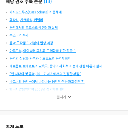
해당 권호 수록 논문
(
13
)
카시오도루스(Cassiodorus)의 음체계
훼라리, 사크라티, 카발리
음악에서의 크로스오버 현상과 실체
부조니의 푸가
음악 ＂작품＂ 개념의 발생 과정
아도르노, 아이슬러 그리고 ＂영화를 위한 작곡＂
음악의 정당화 담론과 아도르노의 음악사회학
베르톨트 브레흐트의 교육극. 음악의 사회적 기능에 관한 이론과 실제
“현 시대의 옛 음악, 20ㆍ21세기에서의 진정한 부활”
바그너의 음악극에서 나타나는 음악적 산문과 화성적 힘
한국서양음악학회 2003년 정기학술대회
연장된 종지 안에 내재되어 있는 선율의 이중적 기능
펼치기
네오리이만 변형이론의 역사적 배경 및 기본개념
추천 논문