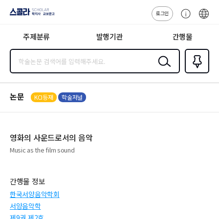
로그인
스콜라
고
ENG
SCHOLAR 학
객
지사·교보문고
주제분류
발행기관
간행물
센
터
검색
즐겨찾
기
0
논문
KCI등재
학술저널
영화의 사운드로서의 음악
Music as the film sound
간행물 정보
한국서양음악학회
서양음악학
제9권 제2호