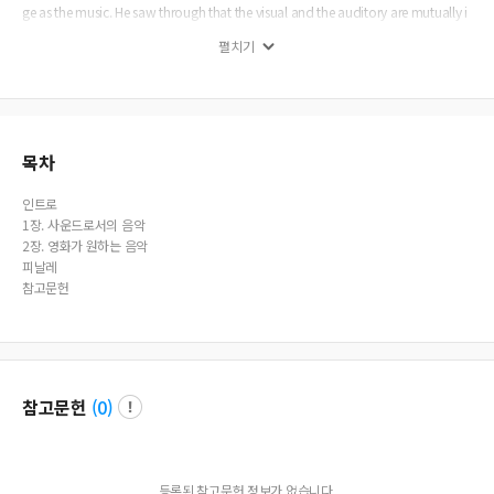
ge as the music. He saw through that the visual and the auditory are mutually i
nvolved in the process of our perception and recognition.
펼치기
목차
인트로
1장. 사운드로서의 음악
2장. 영화가 원하는 음악
피날레
참고문헌
참고문헌
(
0
)
등록된 참고문헌 정보가 없습니다.