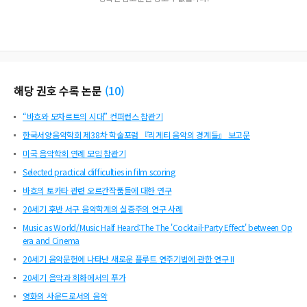
해당 권호 수록 논문
(
10
)
“바흐와 모차르트의 시대” 컨퍼런스 참관기
한국서양음악학회 제38차 학술포럼 『리게티 음악의 경계들』 보고문
미국 음악학회 연례 모임 참관기
Selected practical difficulties in film scoring
바흐의 토카타 관련 오르간작품들에 대한 연구
20세기 후반 서구 음악학계의 실증주의 연구 사례
Music as World/Music Half Heard:The The 'Cocktail-Party Effect' between Op
era and Cinema
20세기 음악문헌에 나타난 새로운 플루트 연주기법에 관한 연구 II
20세기 음악과 회화에서의 푸가
영화의 사운드로서의 음악