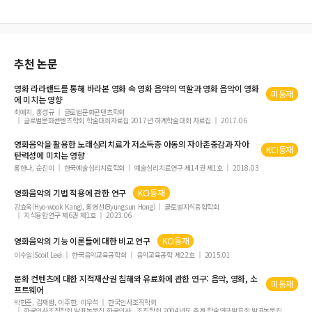
추천 논문
영화
라라랜드를 통해 바라본
영화
속
영화
음악
의 역할과
영화
음악
이
영화
미등재
에 미치는 영향
최예지, 홍성규
글로벌문화콘텐츠학회
글로벌문화콘텐츠학회 학술대회자료집 2017년 하계학술대회 자료집
2017.06
영화음악
을 활용한 노래심리치료가 저소득층 아동의 자아존중감과 자아
KCI등재
탄력성에 미치는 영향
홍한나, 순진이
한국예술심리치료학회
예술심리치료연구 제14권 제1호
2018.03
영화음악
의 기법 적용에 관한 연구
KCI등재
강효욱(Hyo-wook Kang), 홍병선(Byungsun Hong)
글로벌지식융합학회
지식융합연구 제6권 제1호
2023.06
영화음악
의 기능 이론들에 대한 비교 연구
KCI등재
이수일(Sooil Lee)
한국음악교육공학회
음악교육공학 제22호
2015.01
문화 컨텐츠에 대한 지적재산권 침해와 유료화에 관한 연구:
음악
,
영화
, 소
미등재
프트웨어
박헌준, 김재범, 이주한, 이우석
한국인사조직학회
한국인사조직학회 발표논문집 한국인사ㆍ조직학회 2004년도 춘계 학술연구발표회 발표논문집