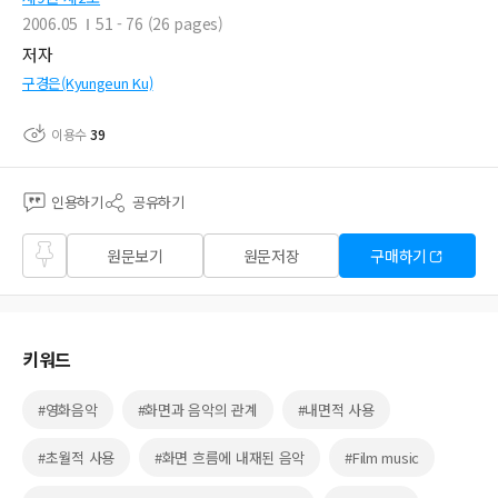
2006.05
51 - 76 (26 pages)
저자
구경은(Kyungeun Ku)
이용수
39
인용하기
공유하기
즐겨
원문보기
원문저장
구매하기
찾기
키워드
#영화음악
#화면과 음악의 관계
#내면적 사용
#초월적 사용
#화면 흐름에 내재된 음악
#Film music