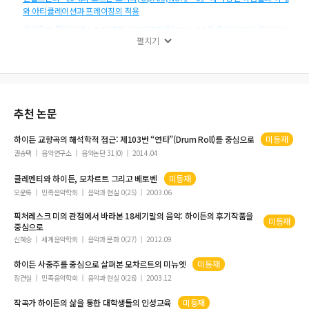
와 아티큘레이션과 프레이징의 적용
하이든의 독일어 텍스트에 의한 초기가곡작품(HW 1-24)을 통해 살펴본 음악어법
펼치기
같은 가사, 다른 음악
하이든의 교향곡에 나타난 악장유형
슈만의 피아노연곡에서의 이중 조성구조
추천 논문
하이든
교향곡의 해석학적 접근: 제103번 “연타”(Drum Roll)를 중심으로
미등재
권송택
음악연구소
음악논단 31(0)
2014.04
클레멘티와
하이든
, 모차르트 그리고 베토벤
미등재
오윤록
민족음악학회
음악과 현실 0(25)
2003.06
픽처레스크 미의 관점에서 바라본 18세기말의 음악:
하이든
의 후기작품을
미등재
중심으로
신혜승
세계음악학회
음악과 문화 0(27)
2012.09
하이든
사중주를 중심으로 살펴본 모차르트의 미뉴엣
미등재
장견실
민족음악학회
음악과 현실 0(26)
2003.12
작곡가
하이든
의 삶을 통한 대학생들의 인성교육
미등재