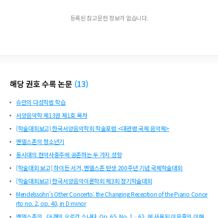
등록된 참고문헌 정보가 없습니다.
해당 권호 수록 논문
(
13
)
슈만의 다성작법 학습
서양음악학 제13권 제1호 목차
[학술대회보고] 한국서양음악학회 학술포럼 <대관령 국제 음악제>
멘델스존의 청소년기
동시대의 현악사중주에 공존하는 두 가지 성향
[학술대회 보고] 하이든 서거, 멘델스존 탄생 200주년 기념 국제학술대회
[학술대회보고] 한국서양음악이론학회 제3회 정기학술대회
Mendelssohn's Other Concerto: the Changing Reception of the Piano Conce
rto no. 2, op. 40, in D minor
멘델스존의 《6개의 오르간 소나타, Op. 65, No. 1‐6》에 사용된 이음줄의 이해