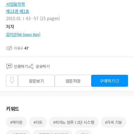
서양음악학
제13권 제1호
2010.01
43 - 57 (15 pages)
저자
김미선(Mi-Seon Kim)
이용수
47
인용하기
공유하기
즐겨
원문보기
원문저장
구매하기
찾기
키워드
#하이든
#리트
#피아노 반주 l 2단 시스템
#가곡 기보