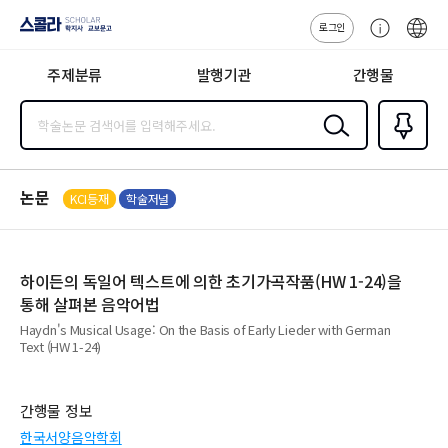
로그인
스콜라
고
ENG
SCHOLAR 학
객
지사·교보문고
주제분류
발행기관
간행물
센
터
검색
즐겨찾
기
0
논문
KCI등재
학술저널
하이든의 독일어 텍스트에 의한 초기가곡작품(HW 1-24)을
통해 살펴본 음악어법
Haydn's Musical Usage: On the Basis of Early Lieder with German
Text (HW 1-24)
간행물 정보
한국서양음악학회