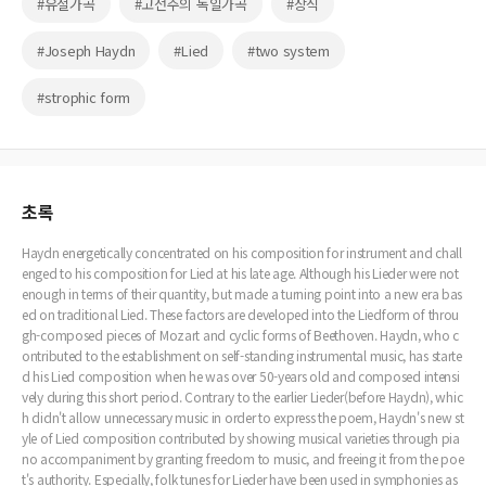
#유절가곡
#고전주의 독일가곡
#장식
#Joseph Haydn
#Lied
#two system
#strophic form
초록
Haydn energetically concentrated on his composition for instrument and chall
enged to his composition for Lied at his late age. Although his Lieder were not
enough in terms of their quantity, but made a turning point into a new era bas
ed on traditional Lied. These factors are developed into the Liedform of throu
gh-composed pieces of Mozart and cyclic forms of Beethoven. Haydn, who c
ontributed to the establishment on self-standing instrumental music, has starte
d his Lied composition when he was over 50-years old and composed intensi
vely during this short period. Contrary to the earlier Lieder(before Haydn), whic
h didn't allow unnecessary music in order to express the poem, Haydn's new st
yle of Lied composition contributed by showing musical varieties through pia
no accompaniment by granting freedom to music, and freeing it from the poe
t's authority. Especially, folk tunes for Lieder have been used in symphonies as