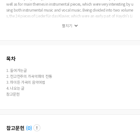
well as for main themes in instrumental pieces, which were very interesting by u
sing both instrumental music and vocal music. Being divided into two volume
s, the 24 pieces of Lieder für das Klavier, which were an early part of Haydn's Li
ed composition, were performed frequently and successfully at that time, but
펼치기
he continued to compose the Lied again 10 years later. Between 1794 and 17
95, 14 pieces of Lieder, being composed in England during his stay in London,
showed more varied expressions in the piano accompaniment, while the voca
l part was totally separated from piano part. One of the most notable charact
eristics of these pieces is that they maintained strophic form for Lied compositi
on.
목차
1. 들어가는글
2. 전고전주의 가곡악파의 전통
3. 하이든 가곡의 음악어법
4. 나오는 글
참고문헌
참고문헌
(
0
)