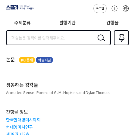
로그인
스콜라
고
ENG
SCHOLAR 학
객
지사·교보문고
주제분류
발행기관
간행물
센
터
검색
즐겨찾
기
0
논문
KCI등재
학술저널
생동하는 감각들
Animated Sense: Poems of G. M. Hopkins and Dylan Thomas
간행물 정보
한국현대영미시학회
현대영미시연구
제18권 제2호