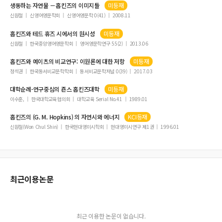
생동하는 자연물 －
홉킨즈
의 이미지들
미등재
신원철
신영어영문학회
신영어영문학 0(41)
2008.11
홉킨즈
와 테드 휴즈 시에서의 원시성
미등재
신원철
한국중앙영어영문학회
영어영문학연구 55(2)
2013.06
홉킨즈
와 예이츠의 비교연구: 이원론에 대한 저항
미등재
정석권
한국동서비교문학학회
동서비교문학저널 0(39)
2017.03
대학순례-연구중심의 죤스
홉킨즈
대학
미등재
이수훈,
한국대학교육협의회
대학교육 Serial No.41
1989.01
홉킨즈
의 (G. M. Hopkins) 의 자연시와 에너지
KCI등재
신원철(Won Chul Shin)
한국현대영미시학회
현대영미시연구 제1권
1996.01
최근이용논문
최근 이용한 논문이 없습니다.