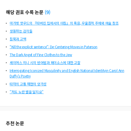
해당 권호 수록 논문
(
9
)
마가렛 앳우드의 『타버린 집에서의 아침』의 죽음, 우울증적 주체와 예술 창조
생동하는 감각들
침묵과 고백
“Kill the explicit sentence”: De-Centering Moves in Paterson
The Dark Angel of Fine Clothes to the Jew
셰이머스 히니 시의 반어법과 페이소스에 대한 고찰
Interrogating Iconized Masculinity and English National Identityin Carol Ann
Duffy’s Poetry
타자의 고통 재현의 양가성
"저도 노란 별을 달지요"
추천 논문