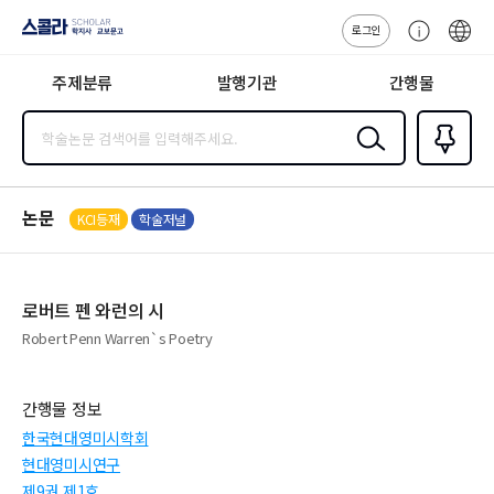
로그인
스콜라
고
ENG
SCHOLAR 학
객
지사·교보문고
주제분류
발행기관
간행물
센
터
검색
즐겨찾
기
0
논문
KCI등재
학술저널
로버트 펜 와런의 시
Robert Penn Warren`s Poetry
간행물 정보
한국현대영미시학회
현대영미시연구
제9권 제1호