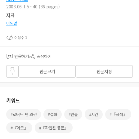
2003.06
5 - 40 (36 pages)
저자
이영걸
이용수
1
인용하기
공유하기
즐겨
원문보기
원문저장
찾기
키워드
#로버트 펜 와런
#설화
#인물
#시간
#『금석』
#『이곳』
#『확인된 풍문』