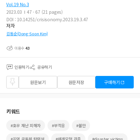
Vol.19 No.3
2023.03
47 - 67 (21 pages)
DOI : 10.14251/crisisonomy.2023.19.3.47
저자
김동순(Dong-Soon Kim)
이용수
43
인용하기
공유하기
즐겨
원문보기
원문저장
구매하기
찾기
키워드
#호우 재난 피해자
#부적응
#불만
#지역 공동체 탄력성
#매개모형 검증
#disaster victims