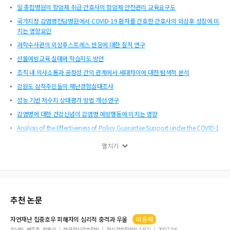
일 종합병원의 항암제 취급 간호사의 항암제 안전관리 교육요구도
국가지정 감염병전담병원에서 COVID-19 환자를 간호한 간호사의 외상후 성장에 미
치는 영향요인
과학수사관의 외상후스트레스 반응에 대한 질적 연구
산불예방교육 실태와 학습지도 방안
조직 내 의사소통과 공정성 간의 관계에서 세대차이에 대한 탐색적 분석
강원도 삼척주민들의 재난경험실태조사
성능 기반 저수지 상태평가 방법 개선 연구
감염병에 대한 건강신념이 감염병 예방행동에 미치는 영향
Analysis of the Effectiveness of Policy Guarantee Support under the COVID-1
9 Pandemic Economic Crisis
펼치기
호우 재난 피해자가 경험하는 불만이 부적응에 미치는 영향
업무연속성관리체계(BCMS) 평가지표 개발에 관한 연구
저출산 및 노동력 부족 위기의 우리나라 공무원 겸직정책에 대한 시론적 연구
추천 논문
자연
재난
집중
호우
피해자
의 심리적 충격과 우울
미등재
최남희, 변주훈, 한동일
한국정신간호학회
정신간호학회지 16(2)
2007.06