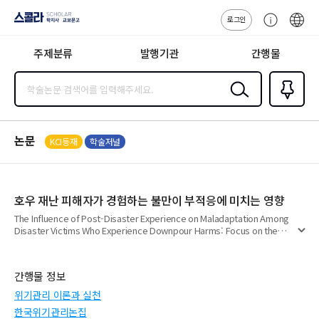
로그인
스콜라
고
ENG
SCHOLAR 학
객
지사·교보문고
주제분류
발행기관
간행물
센
터
검색
즐겨찾
기
0
논문
KCI등재
학술저널
호우 재난 피해자가 경험하는 불만이 부적응에 미치는 영향
The Influence of Post-Disaster Experience on Maladaptation Among
Disaster Victims Who Experience Downpour Harms: Focus on the
펼
Mediating Effect of Community Resilience
치
기
간행물 정보
위기관리 이론과 실천
한국위기관리논집