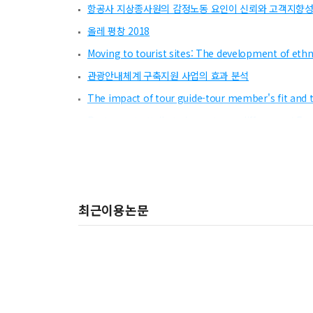
항공사 지상종사원의 감정노동 요인이 신뢰와 고객지향성
올레 평창 2018
Moving to tourist sites: The development of ethn
관광안내체계 구축지원 사업의 효과 분석
The impact of tour guide-tour member's fit and 
Restaurant attribute importance differences: Exp
Applying the means-end chain theory and the la
Macrolevel patterns in an emerging itinerarynet
국가지질공원 지정으로 본 지오투어리즘(Geotourism)
최근이용논문
TV미디어의 자연경관 화면이 시청자에게 미치는 심리적 
유사실험설계에 의한 수원화성행궁의 해설수단별 효과 
국민여행 실태조사 소개
레스토랑 서비스실패에 대한 탐색적 연구
2018 동계올림픽과 관광상품 개발-그린나래