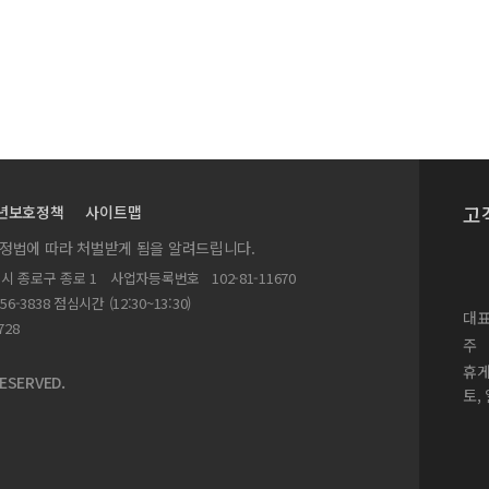
간의 구조적 관계
havioral intentions
 of Singapore
리시케쉬의 장소성에 대한 연구-
-반역사적 인식론 논의-
고
년보호정책
사이트맵
치는 영향
실정법에 따라 처벌받게 됨을 알려드립니다.
별시 종로구 종로 1
사업자등록번호
102-81-11670
과 고객지향성에 미치는 영향
156-3838 점심시간 (12:30~13:30)
대표
between Leisure and Business Travelers
728
주
 Leaders
휴
ESERVED.
토,
 on Lodging Industry in Colorado
depending on the channel type in the food industry