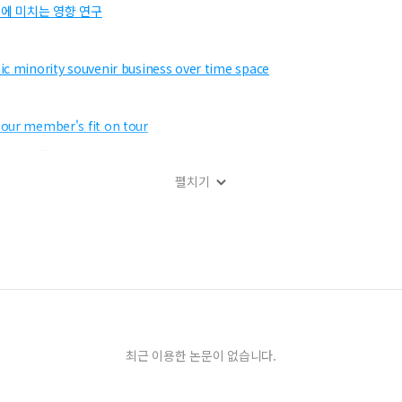
에 미치는 영향 연구
ic minority souvenir business over time space
tour member's fit on tour
loring TripAdvisor reviews
펼치기
ddering technique in green hotels' consumer consumption values a
work
의 의미와 역할
효과 -스트레스 완화 효과를 중심으로-
분석
최근 이용한 논문이 없습니다.