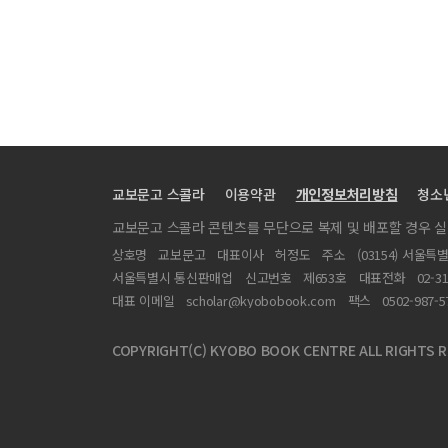
국외 카지노 이용객의 게임동기, 선택속성 및 재방문의도
Travel brand attachment, perceived value and be
Defining the 'Boutique Hotel' Concept: The Case
IPA기법을 활용한 관광경찰제도의 활성화 방안 연구
'진정한 요가'를 찾아서 -전통문화의 관광상품화와 인도 
역사관광 콘텐츠로서의 다크투어리즘에 대한 비판적 고찰 
교보문고 스콜라
이용약관
개인정보처리방침
청소
음식관광매력속성이 지역이미지 및 방문객 행동의도에 미
교보문고 스콜라 콘텐츠를 무단으로 복제 및 배포할 경우 
무형문화유산을 활용한 강릉의 발전전략
상호명
교보문고
대표이사
허정도
주소
(03154) 서울특
호텔 접객직 종사원이 지각하는 임파워먼트가 직업존중감
서울특별시 통신판매업
신고번호
제653호
대표전화
02-3
Consumer Equity for Upscale Hotels: Difference 
대표 이메일
scholar@kyobobook.com
팩스
0502-987-5
An Exploratory Study of Service Sabotage of Tour
COPYRIGHT(C) KYOBO BOOK CENTRE ALL RIGHTS R
Legalized Recreational Marijuana and Its Impacts
트레킹 경험의 반대과정: 불안의 양면성
The comparison of perceived channel attributes 