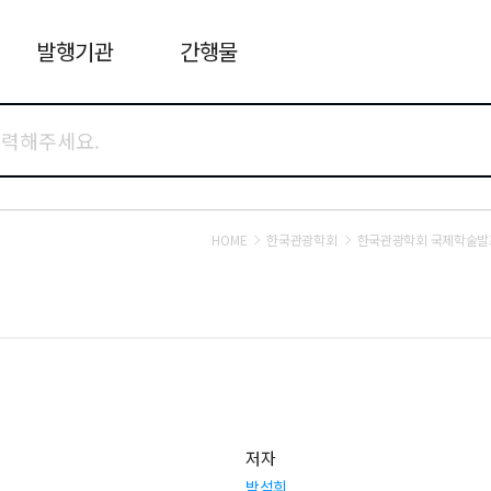
발행기관
간행물
HOME
한국관광학회
한국관광학회 국제학술
저자
박석희