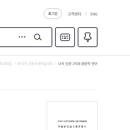
로그인
고객센터
ENG
상세
검색
검색
다국어입력
즐겨찾기
0
발표대회집
제76차 강릉국제학술대회
나의 인생 2막과 관광학 연구