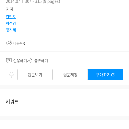
2014.07
307 - 315 (9 pages)
저자
김민지
박선영
정지혜
이용수
0
인용하기
공유하기
즐겨
원문보기
원문저장
구매하기
찾기
키워드