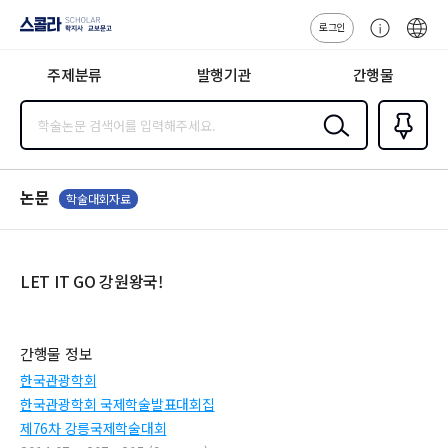
로그인
스콜라
고
ENG
SCHOLAR 학
객
지사·교보문고
주제분류
발행기관
간행물
센
터
검색
즐겨찾
기
0
논문
학술대회자료
LET IT GO 강원왕국!
간행물 정보
한국관광학회
한국관광학회 국제학술발표대회집
제76차 강릉국제학술대회