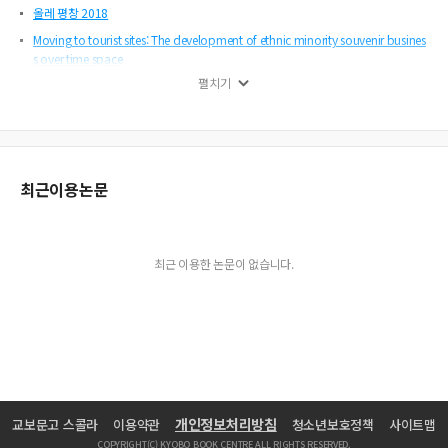
올레 평창 2018
Moving to tourist sites: The development of ethnic minority souvenir busines
s over time space
펼치기
관광안내체계 구축지원 사업의 효과 분석
The impact of tour guide-tour member's fit and tour member's fit on tour
Restaurant attribute importance differences: Exploring TripAdvisor reviews
Applying the means-end chain theory and the laddering technique in green
최근이용논문
hotels' consumer consumption values and green communication
Macrolevel patterns in an emerging itinerarynetwork
국가지질공원 지정으로 본 지오투어리즘(Geotourism)의 의미와 역할
최근 이용한 논문이 없습니다.
TV미디어의 자연경관 화면이 시청자에게 미치는 심리적 효과 -스트레스 완화 효과
를 중심으로-
유사실험설계에 의한 수원화성행궁의 해설수단별 효과 분석
국민여행 실태조사 소개
레스토랑 서비스실패에 대한 탐색적 연구
2018 동계올림픽과 관광상품 개발-그린나래
국외 카지노 이용객의 게임동기, 선택속성 및 재방문의도간의 구조적 관계
개인정보처리방침
교보문고 스콜라
이용약관
청소년보호정책
사이트맵
COPYRIGHT(C) KYOBO BOOK CENTRE ALL RIGHTS RESERVED.
Travel brand attachment, perceived value and behavioral intentions