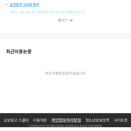
실천문학 100호 목차
[특집] 구미 중심적 세계문학에서 지구적 세계문학으로
[시] 이름을 먹는 여자
펼치기
[시] 불량 젤리
[시] 성(聖)과 속(俗)
[기획_내가 읽은 한국문학] 나와 한국문학
최근이용논문
작가론_사실성과 신화성의 만남이 피워낸 꽃의 시
[특집] ‘잔해’로서의 리얼리즘, 그리고 유토피아
[시] 꽃반지
최근 이용한 논문이 없습니다.
[시] 호모 텔레비전 사피엔스 4
[시] 서로 모르는 노래
[시] 들국화 기차역
[시] 체위의 진화
[특집] 다시 실천을 묻는다
[단편소설] 세상에 되돌릴 수 있는 건 아무것도 없다
개인정보처리방침
교보문고 스콜라
이용약관
청소년보호정책
사이트맵
[시] 오월
COPYRIGHT(C) KYOBO BOOK CENTRE ALL RIGHTS RESERVED.
[시] 봄도다리쑥국