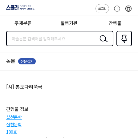
로그인
스콜라
고
ENG
SCHOLAR 학
객
지사·교보문고
주제분류
발행기관
간행물
센
터
검색
즐겨찾
기
0
논문
전문잡지
[시] 봄도다리쑥국
간행물 정보
실천문학
실천문학
100호