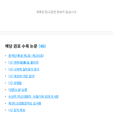
등록된 참고문헌 정보가 없습니다.
해당 권호 수록 논문
(
46
)
총색인(통권 제1호~제100호)
[시] 여독(旅毒)을 풀어줘
[시] 너에게 일부분의 빛이
[시] 세상에 이런 일이!
[시] 유령들
[단편소설] 남편
수상자 자선 대표작_비둘기와 빈대 외 4편
제3회 오장환문학상 심사평
[시] 장작 목회