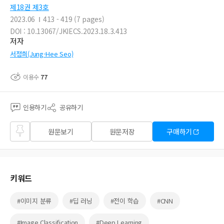
제18권 제3호
2023.06
413 - 419 (7 pages)
DOI : 10.13067/JKIECS.2023.18.3.413
저자
서정희(Jung-Hee Seo)
이용수
77
인용하기
공유하기
즐겨
원문보기
원문저장
구매하기
찾기
키워드
#이미지 분류
#딥 러닝
#전이 학습
#CNN
#Image Classification
#Deep Learning