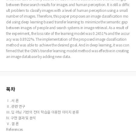
between these search results for images and human perception. It is still a diffic
ult problem to classify images with a level of human perception using a small
number of images. Therefore, this paper proposes an image classification mo
del using deep learning-based transfer learning to minimize the semantic gap
between images of people and search systems in image retrieval. As a result of
the experiment, the loss rate of the learning model was 0.2451% and the accur
acy was 0.8922%. The implementation of the proposed image classification
method was able to achieve the desired goal. And in deep learning, it was con
firmed that the CNN's transfer learning model method was effective in creating
an image database by adding new data.
목차
Ⅰ. 서 론
Ⅱ. 관련 연구
Ⅲ. 딥 러닝 기반의 전이 학습을 이용한 이미지 분류
IV. 구현 결과 및 분석
Ⅴ. 결 론
References