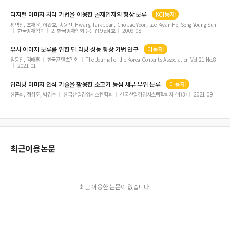
다채널 BLDC 모터가 장착된 수중 드론용 컨트롤러 및 배터리 관리시스템(BMS) 개
디지털
이미지
처리 기법을 이용한 골재입자의 형상
분류
KCI등재
발
황택진, 조재윤, 이관호, 송용선, Hwang Taik-Jean, Cho Jae-Yoon, Lee Kwan-Ho, Song Young-Sun
한국방재학회
2. 한국방재학회 논문집 9권4호
2009.08
유사
이미지
분류
를 위한 딥 러닝 성능 향상 기법 연구
미등재
임동진, 김태홍
한국콘텐츠학회
The Journal of the Korea Contents Association Vol.21 No.8
2021.01
딥러닝
이미지
인식 기술을 활용한 소고기 등심 세부 부위
분류
미등재
한준희, 정성훈, 박경수
한국산업경영시스템학회
한국산업경영시스템학회지 44(3)
2021.09
최근이용논문
최근 이용한 논문이 없습니다.