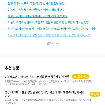
질병 및 E-health에 대한 위성항법시스템 활용 동향
인공지능 챗봇 발전에 따른 AI 리터러시 필요성 연구
항공기 디지털 전자식 비행제어 시스템 기술 개발 동향
기울기 벡터 계산법이 LMS 알고리즘을 이용한 적응 빔포밍에 미치는 영향
삼중구조 시스템의 실시간 태스크 최적 체크포인터 및 분산 고장 탐지 구간 선정
실시간 온라인 수업 수강자들의 집중력 기반 복습 지원 도구의 설계 및 구현
폴리트로픽 지수 기반의 재열 가스터빈 입구온도 산출 알고리즘 개발
펼치기
풍력단지 설계를 위한 풍황자원의 측정방법 연구
태양광/디젤 하이브리드 시스템 기반 센서 구동 및 환경 모니터링 컨테이너 하우스
개발
지능형 반사경의 관리 기능 연구
추천 논문
조직 내 정보보안 행동 관련 윤리적 리더십과 협력적 커뮤니케이션의 영향: 신뢰 및
개인-조직 적합성 역할
인스타그램
이미지
와 텍스트 분석을 통한 사용자 감정
분류
KCI등재후보
홍택은(Taekeun Hong), 김정인(Jeongin Kim), 신주현(Juhyun Shin)
한국스마트미디어학회
초대형 풍력터빈 시험을 위한 실증시험장 설계
스마트미디어저널 Vol5, No.1
2016.03
이중 동종 CNN 구조를 이용한 ASL 알파벳의 이미지 분류
영상 내 객체 식별률 향상을 위한 딥러닝 기반의
이미지
분류
개선에 위한
미등재
AI 기반의 주조 공정 파라미터 최적화를 통한 알고리즘 개선
연구
유주경, 김종배
인문사회과학기술융합학회
예술인문사회융합멀티미디어논문지 7권 12호
한국전자통신학회 논문지 제18권 제3호 목차
2017.12