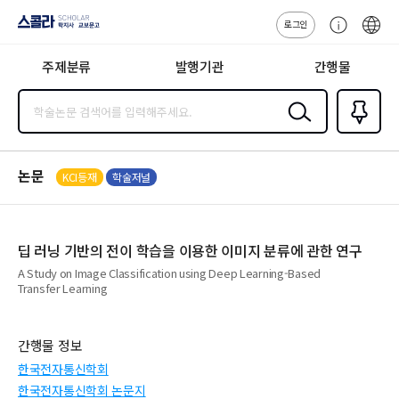
로그인
스콜라
고
ENG
SCHOLAR 학
객
지사·교보문고
주제분류
발행기관
간행물
센
터
검색
즐겨찾
기
0
논문
KCI등재
학술저널
딥 러닝 기반의 전이 학습을 이용한 이미지 분류에 관한 연구
A Study on Image Classification using Deep Learning-Based
Transfer Learning
간행물 정보
한국전자통신학회
한국전자통신학회 논문지