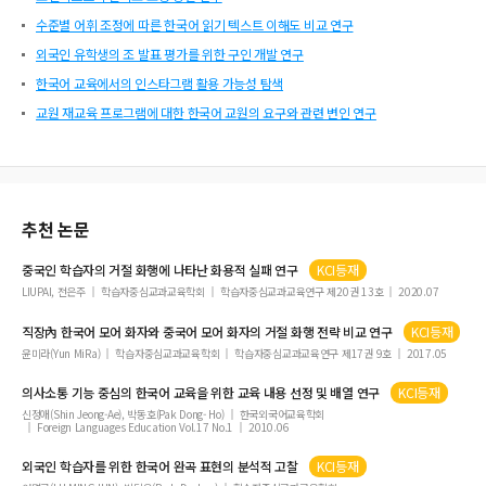
수준별 어휘 조정에 따른 한국어 읽기 텍스트 이해도 비교 연구
외국인 유학생의 조 발표 평가를 위한 구인 개발 연구
한국어 교육에서의 인스타그램 활용 가능성 탐색
교원 재교육 프로그램에 대한 한국어 교원의 요구와 관련 변인 연구
추천 논문
중국인 학습자의
거절
화행에 나타난 화용적 실패 연구
KCI등재
LIUPAI, 전은주
학습자중심교과교육학회
학습자중심교과교육연구 제20권 13호
2020.07
직장內 한국어 모어 화자와 중국어 모어 화자의
거절
화행 전략 비교 연구
KCI등재
윤미라(Yun MiRa)
학습자중심교과교육학회
학습자중심교과교육연구 제17권 9호
2017.05
의사소통 기능 중심의 한국어 교육을 위한 교육 내용 선정 및 배열 연구
KCI등재
신정애(Shin Jeong-Ae), 박동호(Pak Dong- Ho)
한국외국어교육학회
Foreign Languages Education Vol.17 No.1
2010.06
외국인 학습자를 위한 한국어 완곡 표현의 분석적 고찰
KCI등재