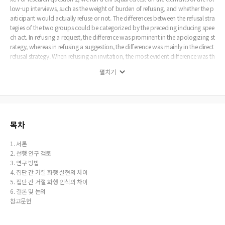
low-up interviews, such as the weight of burden of refusing, and whether the p
articipant would actually refuse or not. The differences between the refusal stra
tegies of the two groups could be categorized by the preceding inducing spee
ch act. In refusing a request, the difference was prominent in the apologizing st
rategy, whereas in refusing a suggestion, the difference was mainly in the direct
refusal strategy. When refusing an invitation, the most evident difference was th
e number of refusal strategies employed. When providing an explanation of re
펼치기
fusal to people with high social status, Koreans gave more specific reasons for
refusals, whereas Thai learners tended to use more vague reasons. Moreover, w
hen refusing an invitation, Koreans primarily mentioned the relationship, and T
hai learners showed the spirit of Greng Jai. When asked the weight of burden
of refusing, Koreans felt pressured to refuse a request from people with high so
cial status, and a suggestion or invitation from people with high level of intima
목차
cy while Thai learners found it highly difficult to make a refusal in all cases. In a
nswering whether they would actually refuse or not, Koreans tried not to make
1. 서론
a refusal to people with high level of intimacy, and such a trend was not evide
2. 선행 연구 검토
nt among the Thai. This study can help us better understand the learner’s prag
3. 연구 방법
matic failure, and serve as a basis in establishing a curriculum for teaching spe
4. 집단 간 거절 화행 실현의 차이
ech acts.
5. 집단 간 거절 화행 인식의 차이
6. 결론 및 논의
참고문헌