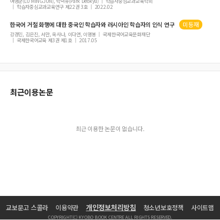
여명군(LU MINGJUN), 박덕유(Park Deokyu)
학습자중심교과교육학회
학습자중심교과교육연구 제22권 3호
2022.02
한국어
거절
화행에 대한 중국인 학습자와 러시아인 학습자의 인식 연구
미등재
강경민, 김은진, 서만, 옥사나, 이다연, 이명봉
국제한국어교육문화재단
국제한국어교육 제3권 제1호
2017.05
최근이용논문
최근 이용한 논문이 없습니다.
개인정보처리방침
교보문고 스콜라
이용약관
청소년보호정책
사이트맵
COPYRIGHT(C) KYOBO BOOK CENTRE ALL RIGHTS RESERVED.