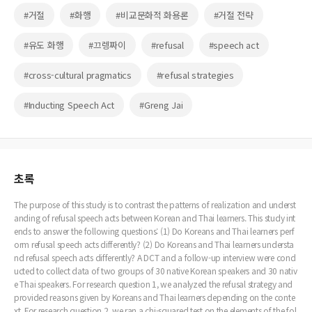
#거절
#화행
#비교문화적 화용론
#거절 전략
#유도 화행
#끄렝짜이
#refusal
#speech act
#cross-cultural pragmatics
#refusal strategies
#Inducting Speech Act
#Greng Jai
초록
The purpose of this study is to contrast the patterns of realization and underst
anding of refusal speech acts between Korean and Thai learners. This study int
ends to answer the following questions: (1) Do Koreans and Thai learners perf
orm refusal speech acts differently? (2) Do Koreans and Thai learners understa
nd refusal speech acts differently? A DCT and a follow-up interview were cond
ucted to collect data of two groups of 30 native Korean speakers and 30 nativ
e Thai speakers. For research question 1, we analyzed the refusal strategy and
provided reasons given by Koreans and Thai learners depending on the conte
xt. For research question 2, we ran a chi-squared test on the elements of the fol