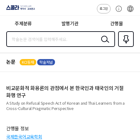
로그인
스콜라
고
ENG
SCHOLAR 학
객
지사·교보문고
주제분류
발행기관
간행물
센
터
검색
즐겨찾
기
0
논문
KCI등재
학술저널
비교문화적 화용론의 관점에서 본 한국인과 태국인의 거절
화행 연구
A Study on Refusal Speech Act of Korean and Thai Learners from a
Cross-Cultural Pragmatic Perspective
간행물 정보
국제한국어교육학회