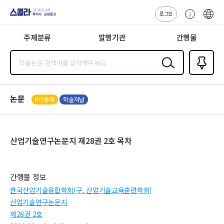
로그인
스콜라
고
ENG
SCHOLAR 학
객
지사·교보문고
주제분류
발행기관
간행물
센
터
검색
즐겨찾
기
0
논문
KCI등재
학술저널
산업기술연구논문지 제28권 2호 목차
간행물 정보
한국산업기술융합학회(구. 산업기술교육훈련학회)
산업기술연구논문지
제28권 2호