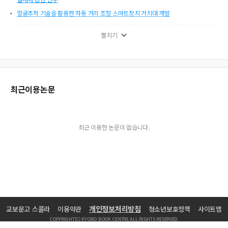
얼굴추적 기술을 활용한 자동 거리 조절 스마트장치 거치대 개발
미세전자기계시스템(MEMS) 센서를 활용한 사물인터넷용 다용도 측정기 설계 및 구
펼치기
현
챗GPT기반 메타버스플랫폼 모델 설계에 관한 연구
FDM 3D프린팅 기반 VR컨트롤러용 맞춤형보조기기의 제작
리튬이온이차전지 천공을 통한 방전 성능 최적화
최근이용논문
PET 수축라벨 절취선 구조 비교분석
3차원 카메라 기반 AGV 시스템의 자율 주행 및 도킹 제어 알고리즘 개발
28년간 국가빅데이터(AIMS) 분석을 통한 국내도입 가금티푸스 생균백신(SG9R Liv
최근 이용한 논문이 없습니다.
e vaccine)의 접종효과에 대한 조사연구
인공신경망을 이용한 전력증폭기 자동보정기능 구현에 관한 연구
산업기술연구논문지 제28권 2호 목차
개인정보처리방침
교보문고 스콜라
이용약관
청소년보호정책
사이트맵
COPYRIGHT(C) KYOBO BOOK CENTRE ALL RIGHTS RESERVED.