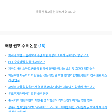
등록된 참고문헌 정보가 없습니다.
해당 권호 수록 논문
(
18
)
럭셔리 브랜드 콜라보레이션 제품 특성이 소비자 구매의도 향상 요소
PET 수축라벨 절취선 모형연구
제약회사의 스마트 공급망 관리에 영향을 미치는 요인 및 효과에 대한 분석
자율주행 자동차의 차량 쏠림 성능 향상을 위한 휠 얼라인먼트 관점의 검수 프로세스
개선 연구
고령토 광물을 활용한 저 열팽창 코디어라이트 세라믹스 합성에 관한 연구
유도무기용 탐색기 발전방안 연구
중국 대학 행정직원의 개인-환경 적합성이 직무소진에 미치는 영향 연구
정수기 빌트인용 SPM type BLDC 모터 토크제어를 위한 모터설계 및 약계자 제어기
설계에 관한 연구