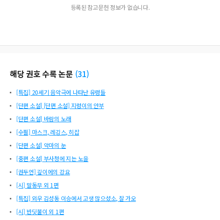
등록된 참고문헌 정보가 없습니다.
해당 권호 수록 논문
(
31
)
[특집] 20세기 음악극에 나타난 유령들
[단편 소설] [단편 소설] 지렁이의 안부
[단편 소설] 바람의 노래
[수필] 마스크, 레깅스, 히잡
[단편 소설] 악마의 눈
[중편 소설] 부사청에 지는 노을
[권두언] 깊이에의 강요
[시] 말동무 외 1편
[특집] 외우 김성동 이승에서 고생 많으셨소, 잘 가오
[시] 반딧불이 외 1편