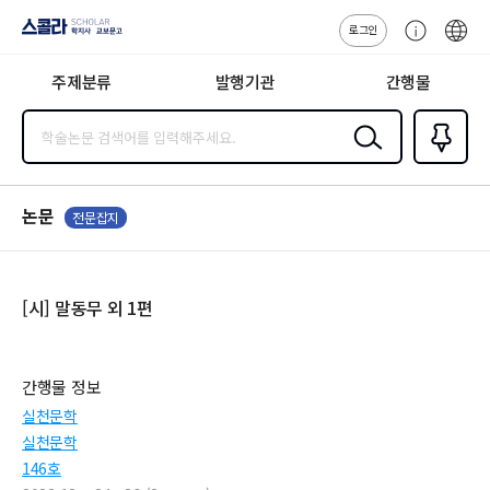
로그인
스콜라
고
ENG
SCHOLAR 학
객
지사·교보문고
주제분류
발행기관
간행물
센
터
검색
즐겨찾
기
0
논문
전문잡지
[시] 말동무 외 1편
간행물 정보
실천문학
실천문학
146호