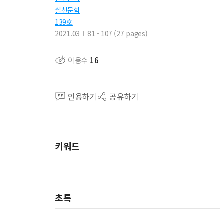
실천문학
139호
2021.03
81 - 107 (27 pages)
이용수
16
인용하기
공유하기
키워드
초록