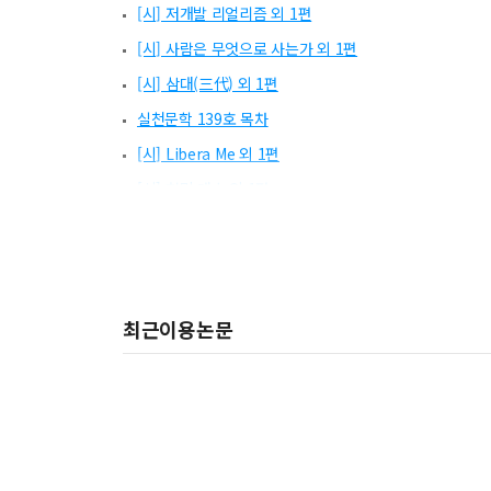
[시] 저개발 리얼리즘 외 1편
[시] 사람은 무엇으로 사는가 외 1편
[시] 삼대(三代) 외 1편
실천문학 139호 목차
[시] Libera Me 외 1편
[시] 허밍 댄스 외 1편
[시] 환절기 외 1편
[특집] 영화의 상상은 현실이 된다
[서평] 자연과 가족사 사이를 헤엄치는 우어(偶語)의 상
최근이용논문
[특집] 산드라 김을 따르라
편집 후기
[서평] 방황과 유예의 시절이 거쳐 간 낮선 길 위에서 쓰 
[중단편소설] 김정훈의 죽음
[권두언] 긴장의 이완과 독자의 상실