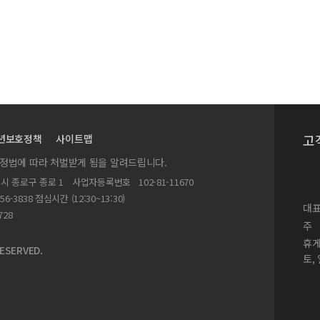
고
년보호정책
사이트맵
실정법에 따라 처벌받게 됨을 알려드립니다.
별시 종로구 종로 1
사업자등록번호
102-81-11670
156-3838 점심시간 (12:30~13:30)
대표
728
주
휴
ESERVED.
토,