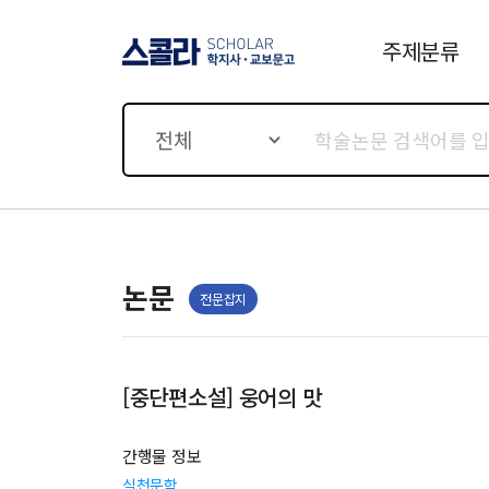
주제분류
스콜라 SCHOLAR 학지사·
교보문고
전체
논문
전문잡지
[중단편소설] 웅어의 맛
간행물 정보
실천문학