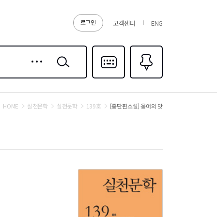
로그인
고객센터
ENG
상세
검색
검색
다국어입력
즐겨찾기
0
HOME
실천문학
실천문학
139호
[중단편소설] 웅어의 맛