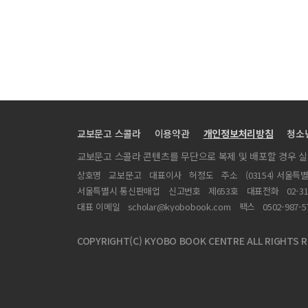
[중단편소설] 교군꾼 속의 키다리
[특집] 인공지능(AI) 문학의 미래와 포스트 휴머니즘
교보문고 스콜라
이용약관
개인정보처리방침
청소
교보문고 스콜라 콘텐츠를 무단으로 복제 및 배포할 경우 
상호명
교보문고
대표이사
허정도
주소
(03154) 서울특
서울특별시 통신판매업
신고번호
제653호
대표전화
02-3
대표 이메일
scholar@kyobobook.com
팩스
0502-987-5
COPYRIGHT(C) KYOBO BOOK CENTRE ALL RIGHTS R