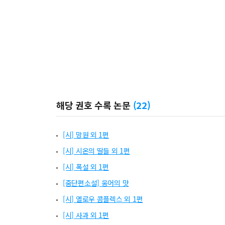
해당 권호 수록 논문
(
22
)
[시] 망원 외 1편
[시] 시온의 딸들 외 1편
[시] 폭설 외 1편
[중단편소설] 웅어의 맛
[시] 옐로우 콤플렉스 외 1편
[시] 사과 외 1편