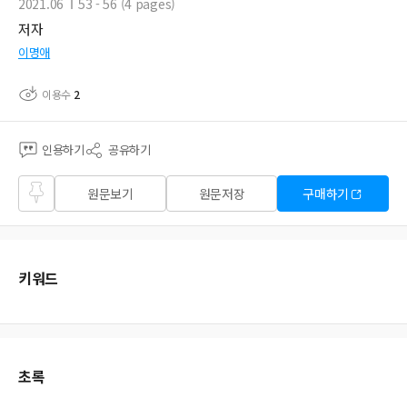
2021.06
53 - 56 (4 pages)
저자
이명애
이용수
2
인용하기
공유하기
즐겨
원문보기
원문저장
구매하기
찾기
키워드
초록