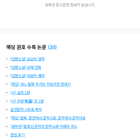
등록된 참고문헌 정보가 없습니다.
해당 권호 수록 논문
(
20
)
[단편소설] 오순의 엄마
[단편소설] 국제 전화
[단편소설] 여분의 해마
[특집] 어느 탈북 작가의 커밍아웃 연대기
[시] 길외 1편
[시] 무량(無量) 외 1편
실천문학 140호 목차
[특집] 탈북, 증언에서 문학으로, 문학에서 문학사로
[권두언] 탈북인 문학의 현주소와 미래의 주소
편집 후기