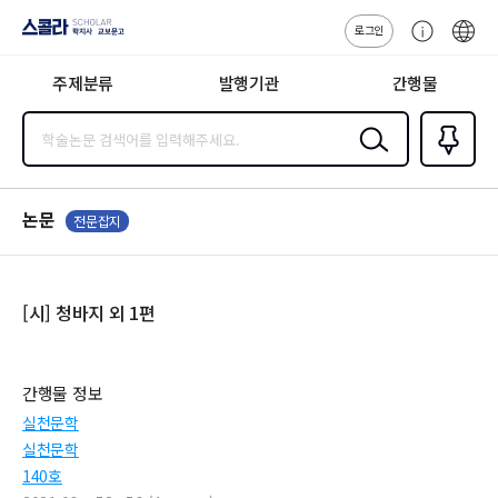
로그인
스콜라
고
ENG
SCHOLAR 학
객
지사·교보문고
주제분류
발행기관
간행물
센
터
검색
즐겨찾
기
0
논문
전문잡지
[시] 청바지 외 1편
간행물 정보
실천문학
실천문학
140호