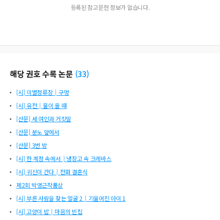
등록된 참고문헌 정보가 없습니다.
해당 권호 수록 논문
(
33
)
[시] 이별정류장│구멍
[시] 유전│물이 올 때
[산문] 세 여인과 거짓말
[산문] 분노 앞에서
[산문] 3번 방
[시] 한 계정 속에서│냉장고 속 크레바스
[시] 귀신이 간다│전화 결혼식
제2회 박영근작품상
[시] 부른 사람을 찾는 얼굴 2│기울어진 아이 1
[시] 고양이 밥│마음의 빈집