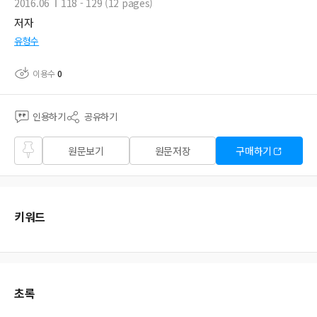
2016.06
118 - 129 (12 pages)
저자
유형수
이용수
0
인용하기
공유하기
즐겨
원문보기
원문저장
구매하기
찾기
키워드
초록