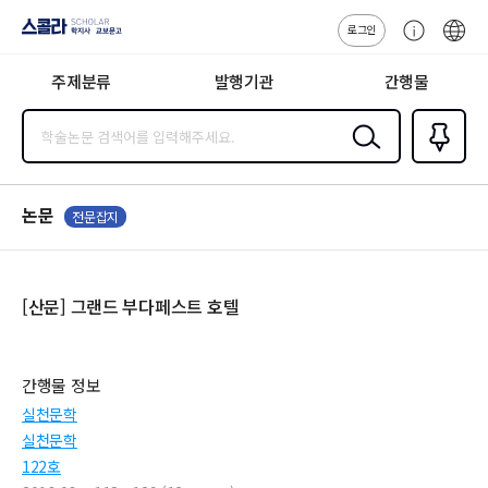
로그인
스콜라
고
ENG
SCHOLAR 학
객
지사·교보문고
주제분류
발행기관
간행물
센
터
검색
즐겨찾
기
0
논문
전문잡지
[산문] 그랜드 부다페스트 호텔
간행물 정보
실천문학
실천문학
122호