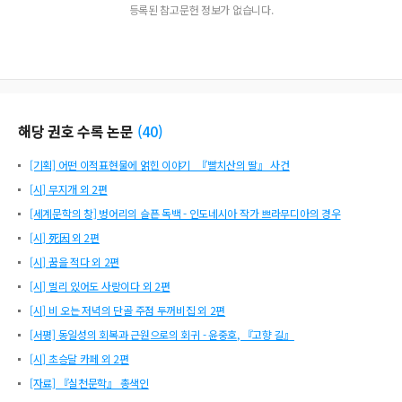
등록된 참고문헌 정보가 없습니다.
해당 권호 수록 논문
(
40
)
[기획] 어떤 이적표현물에 얽힌 이야기_『빨치산의 딸』 사건
[시] 무지개 외 2편
[세계문학의 창] 벙어리의 슬픈 독백 - 인도네시아 작가 쁘라무디아의 경우
[시] 死因 외 2편
[시] 꿈을 적다 외 2편
[시] 멀리 있어도 사랑이다 외 2편
[시] 비 오는 저녁의 단골 주점 두꺼비집 외 2편
[서평] 동일성의 회복과 근원으로의 회귀 - 윤중호, 『고향 길』
[시] 초승달 카페 외 2편
[자료] 『실천문학』 총색인