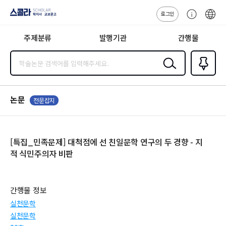
로그인
스콜라
고
ENG
SCHOLAR 학
객
지사·교보문고
주제분류
발행기관
간행물
센
터
검색
즐겨찾
기
0
논문
전문잡지
[특집_민족문제] 대척점에 선 친일문학 연구의 두 경향 - 지
적 식민주의자 비판
간행물 정보
실천문학
실천문학