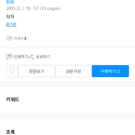
80호
2005.11
39 - 57 (19 pages)
저자
홍기돈
이용수
8
인용하기
공유하기
즐겨
원문보기
원문저장
구매하기
찾기
키워드
초록