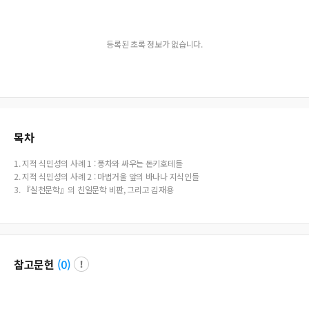
등록된 초록 정보가 없습니다.
목차
1. 지적 식민성의 사례 1 : 풍차와 싸우는 돈키호테들
2. 지적 식민성의 사례 2 : 마법거울 앞의 바나나 지식인들
3. 『실천문학』의 친일문학 비판, 그리고 김재용
참고문헌
(
0
)