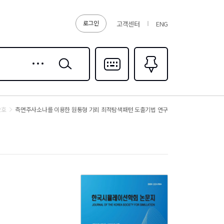
로그인
고객센터
ENG
상세
검색
검색
다국어입력
즐겨찾기
0
2호
측면주사소나를 이용한 원통형 기뢰 최적탐색패턴 도출기법 연구