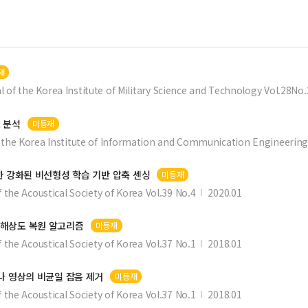
재
l of the Korea Institute of Military Science and Technology Vol.28No.
 분석
미등재
 the Korea Institute of Information and Communication Engineering
 강화된 비선형성 학습 기반 압축 센싱
미등재
 the Acoustical Society of Korea Vol.39 No.4
2020.01
초해상도 복원 알고리즘
미등재
 the Acoustical Society of Korea Vol.37 No.1
2018.01
나
영상의 비균일 잡음 제거
미등재
 the Acoustical Society of Korea Vol.37 No.1
2018.01