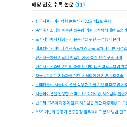
해당 권호 수록 논문
(
11
)
한국시뮬레이션학회 논문지 제32권 제2호 목차
측면주사소나를 이용한 원통형 기뢰 최적탐색패턴 도출기
도시지역에서 대공무기 운용성을 위한 공격능력 분석
대포병탐지레이더의 관측오차와 화포 오차에 따른 사격효
전기자동차용 지로터 펌프의 가상 설계 환경 구축 사례
이산사건시스템 기반의 쾌속 디지털 트윈 프로토타입 개
자율무기체계 지능화를 위한 시뮬레이션 기반 강화학습
몬테카를로 시뮬레이션을 적용한 확률 기반의 대포병 사격
시뮬레이션을 활용한 스마트 LED 가로등 시스템의 인증기
반도체 FAB의 자동화 물류 시스템을 위한 다중해상도 모
M&S 기반의 항공기 운용함정 임무효과도 분석 방법 연구