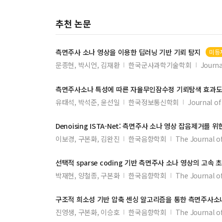
추천 논문
측면주사
소나
영상을 이용한 딥러닝 기반 기뢰 탐지
미등
문종현, 박시언, 김재환
한국군사과학기술학회
Journa
측면주사소나
특성에 따른 자율무인잠수정 기뢰탐색 효과도
유태석, 박석준, 윤선일
한국정보통신학회
Journal of
Denoising ISTA-Net:
측면주사
소나
영상 잡음제거를 위한
이보경, 구본화, 김완진
한국음향학회
The Journal of
선택적 sparse coding 기반
측면주사
소나
영상의 고속 
박재현, 양철종, 구본화
한국음향학회
The Journal of
구조적 희소성 기반 압축 센싱 알고리즘을 통한
측면주사소
진영생, 구본화, 이승호
한국음향학회
The Journal of