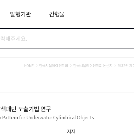
발행기관
간행물
HOME
한국시뮬레이션학회
한국시뮬레이션학회 논문지
제32권 제
탐색패턴 도출기법 연구
 Pattern for Underwater Cylindrical Objects
저자