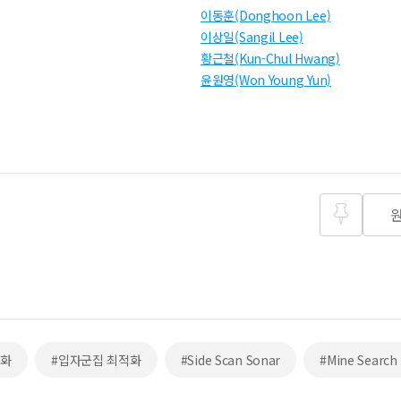
이동훈(Donghoon Lee)
이상일(Sangil Lee)
황근철(Kun-Chul Hwang)
윤원영(Won Young Yun)
즐겨찾
기
적화
#입자군집 최적화
#Side Scan Sonar
#Mine Search 