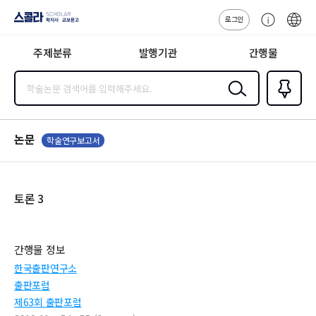
로그인
스콜라
고
ENG
SCHOLAR 학
객
지사·교보문고
주제분류
발행기관
간행물
센
터
검색
즐겨찾
기
0
논문
학술연구보고서
토론 3
간행물 정보
한국출판연구소
출판포럼
제63회 출판포럼