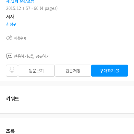
제71회 출판포럼
2015.12
57 - 60 (4 pages)
저자
최성구
이용수
0
인용하기
공유하기
즐겨
원문보기
원문저장
구매하기
찾기
키워드
초록