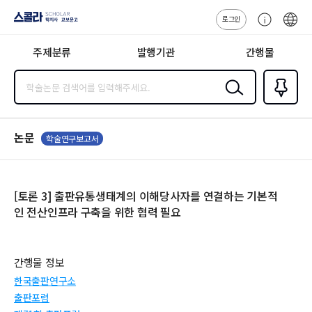
로그인
스콜라
고
ENG
SCHOLAR 학
객
지사·교보문고
주제분류
발행기관
간행물
센
터
검색
즐겨찾
기
0
논문
학술연구보고서
[토론 3] 출판유통생태계의 이해당사자를 연결하는 기본적
인 전산인프라 구축을 위한 협력 필요
간행물 정보
한국출판연구소
출판포럼